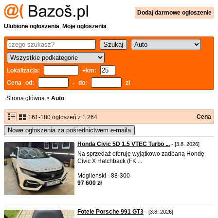
Dodaj
darmowe
ogłoszenie
Ulubione ogłoszenia
,
Moje ogłoszenia
Lokalizacja:
+km:
Cena od:
- do:
zł
Strona główna
>
Auto
Cena
161-180 ogłoszeń z 1 264
Nowe ogłoszenia za pośrednictwem e-maila
Honda Civic 5D 1.5 VTEC Turbo ...
- [3.8. 2026]
Na sprzedaż oferuję wyjątkowo zadbaną Hondę
Civic X Hatchback (FK ...
Mogileński - 88-300
97 600 zł
Fotele Porsche 991 GT3
- [3.8. 2026]