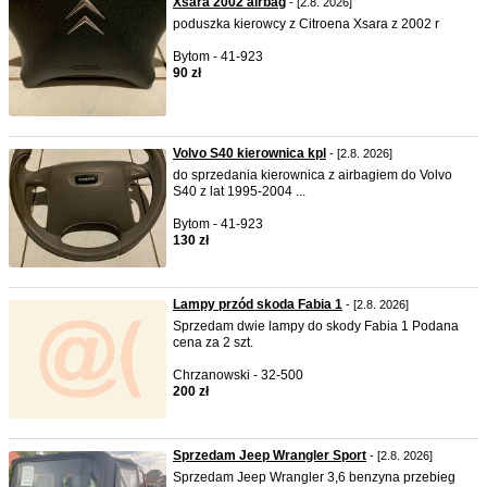
Xsara 2002 airbag
- [2.8. 2026]
poduszka kierowcy z Citroena Xsara z 2002 r
Bytom - 41-923
90 zł
Volvo S40 kierownica kpl
- [2.8. 2026]
do sprzedania kierownica z airbagiem do Volvo
S40 z lat 1995-2004 ...
Bytom - 41-923
130 zł
Lampy przód skoda Fabia 1
- [2.8. 2026]
Sprzedam dwie lampy do skody Fabia 1 Podana
cena za 2 szt.
Chrzanowski - 32-500
200 zł
Sprzedam Jeep Wrangler Sport
- [2.8. 2026]
Sprzedam Jeep Wrangler 3,6 benzyna przebieg