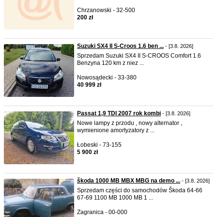
Chrzanowski - 32-500
200 zł
Suzuki SX4 II S-Croos 1.6 ben ...
- [3.8. 2026]
Sprzedam Suzuki SX4 II S-CROOS Comfort 1.6
Benzyna 120 km z niez ...
Nowosądecki - 33-380
40 999 zł
Passat 1,9 TDI 2007 rok kombi
- [3.8. 2026]
Nowe lampy z przodu , nowy alternator ,
wymienione amortyzatory z ...
Łobeski - 73-155
5 900 zł
škoda 1000 MB MBX MBG na demo ...
- [3.8. 2026]
Sprzedam części do samochodów Škoda 64-66
67-69 1100 MB 1000 MB 1 ...
Zagranica - 00-000