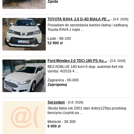
Zgoda
TOYOTA RAV4, 2.0 D-4D BIAŁA PE ...
- [3.8. 2026]
Posiadam do sprzedania bardzo ładną i zadbaną
Toyota RAV4 z najle ...
Łaski - 98-100
52 900 zł
Ford Mondeo 2.0 TDCi 180 PS Au ...
- [3.8. 2026]
BEZ ADBLUE 180 koní 6 stup. automat 4x4 rok
výroby: 4/2016 4 ...
Zagranica - 00-000
Zaproponuj
Sprzedam
- [3.8. 2026]
Skoda fabia rok 2001 stan dobry125tys.przebieg
benzyna czujnik pa ...
Mielecki - 39-300
6 000 zł