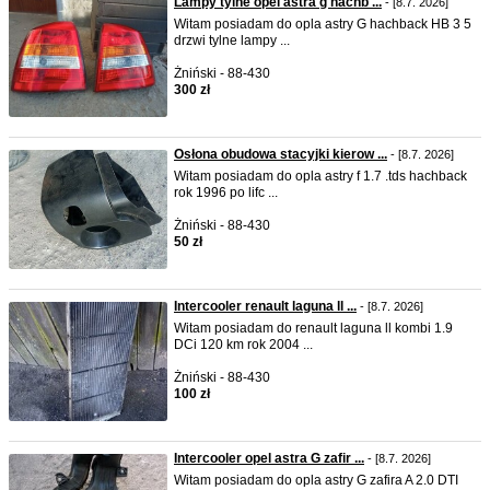
Lampy tylne opel astra g hachb ...
- [8.7. 2026]
Witam posiadam do opla astry G hachback HB 3 5
drzwi tylne lampy ...
Żniński - 88-430
300 zł
Osłona obudowa stacyjki kierow ...
- [8.7. 2026]
Witam posiadam do opla astry f 1.7 .tds hachback
rok 1996 po lifc ...
Żniński - 88-430
50 zł
Intercooler renault laguna ll ...
- [8.7. 2026]
Witam posiadam do renault laguna ll kombi 1.9
DCi 120 km rok 2004 ...
Żniński - 88-430
100 zł
Intercooler opel astra G zafir ...
- [8.7. 2026]
Witam posiadam do opla astry G zafira A 2.0 DTI