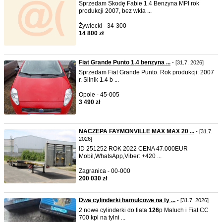
Sprzedam Skodę Fabie 1.4 Benzyna MPI rok
produkcji 2007, bez wkła ...
Żywiecki - 34-300
14 800 zł
Fiat Grande Punto 1.4 benzyna ...
- [31.7. 2026]
Sprzedam Fiat Grande Punto. Rok produkcji: 2007
r. Silnik 1.4 b ...
Opole - 45-005
3 490 zł
NACZEPA FAYMONVILLE MAX MAX 20 ...
- [31.7.
2026]
ID 251252 ROK 2022 CENA 47.000EUR
Mobil,WhatsApp,Viber: +420 ...
Zagranica - 00-000
200 030 zł
Dwa cylinderki hamulcowe na ty ...
- [31.7. 2026]
2 nowe cylinderki do fiata
126
p Maluch i Fiat CC
700 kpl na tylni ...