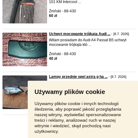
101 KM Intercool ...
Żniński - 88-430
60 zł
Uchwyt mocowanie trójkąta Audi ...
- [8.7. 2026]
Witam posiadam do Audi A4 Passat B5 uchwyt
mocowanie trójkąta któ ...
Żniński - 88-430
40 zł
Lampy przednie opel astra g ha ...
- [8.7. 2026]
Witam posiadam do opla astry G hachback sedan
HB lampy przednie s ...
Używamy plików cookie
Żniński - 88-430
400 zł
Używamy plików cookie i innych technologii
śledzenia, aby poprawić jakość przeglądania
naszej witryny, wyświetlać spersonalizowane
treści i reklamy, analizować ruch w naszej
Strona:
1
2
Następna
witrynie i wiedzieć, skąd pochodzą nasi
użytkownicy.