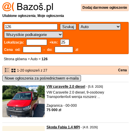
Dodaj
darmowe
ogłoszenie
Ulubione ogłoszenia
,
Moje ogłoszenia
Lokalizacja:
+km:
Cena od:
- do:
zł
Strona główna
>
Auto
>
126
Cena
1-20 ogłoszeń z 27
Nowe ogłoszenia za pośrednictwem e-maila
VW caravelle 2.0 diesel
- [5.8. 2026]
VW Caravelle 2.0 diesel, 9-osobowy
Transporter4x4 wersja rozszerz ...
Zagranica - 00-000
75 000 zł
Skoda Fabia 1.4 MPI
- [4.8. 2026]