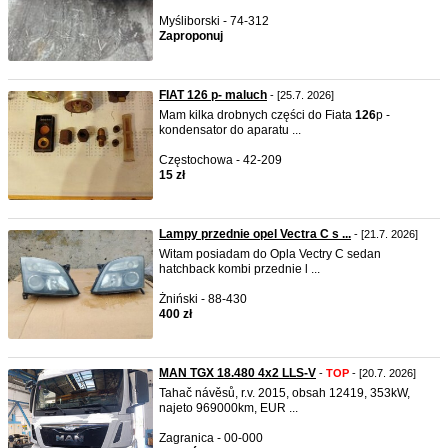
Myśliborski - 74-312
Zaproponuj
FIAT 126 p- maluch
- [25.7. 2026]
Mam kilka drobnych części do Fiata
126
p -
kondensator do aparatu ...
Częstochowa - 42-209
15 zł
Lampy przednie opel Vectra C s ...
- [21.7. 2026]
Witam posiadam do Opla Vectry C sedan
hatchback kombi przednie l ...
Żniński - 88-430
400 zł
MAN TGX 18.480 4x2 LLS-V
-
TOP
- [20.7. 2026]
Tahač návěsů, r.v. 2015, obsah 12419, 353kW,
najeto 969000km, EUR ...
Zagranica - 00-000