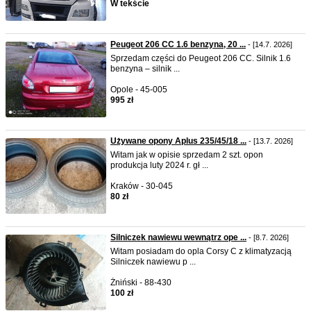
W tekście
Peugeot 206 CC 1.6 benzyna, 20 ...
- [14.7. 2026]
Sprzedam części do Peugeot 206 CC. Silnik 1.6
benzyna – silnik ...
Opole - 45-005
995 zł
Używane opony Aplus 235/45/18 ...
- [13.7. 2026]
Witam jak w opisie sprzedam 2 szt. opon
produkcja luty 2024 r. gł ...
Kraków - 30-045
80 zł
Silniczek nawiewu wewnątrz ope ...
- [8.7. 2026]
Witam posiadam do opla Corsy C z klimatyzacją
Silniczek nawiewu p ...
Żniński - 88-430
100 zł