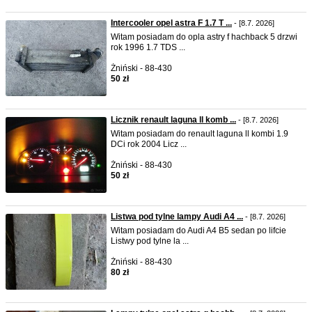
Intercooler opel astra F 1.7 T ...
- [8.7. 2026]
Witam posiadam do opla astry f hachback 5 drzwi
rok 1996 1.7 TDS ...
Żniński - 88-430
50 zł
Licznik renault laguna ll komb ...
- [8.7. 2026]
Witam posiadam do renault laguna ll kombi 1.9
DCi rok 2004 Licz ...
Żniński - 88-430
50 zł
Listwa pod tylne lampy Audi A4 ...
- [8.7. 2026]
Witam posiadam do Audi A4 B5 sedan po lifcie
Listwy pod tylne la ...
Żniński - 88-430
80 zł