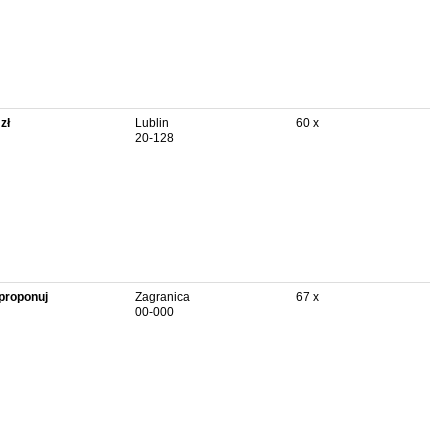
zł
Lublin
60 x
20-128
proponuj
Zagranica
67 x
00-000