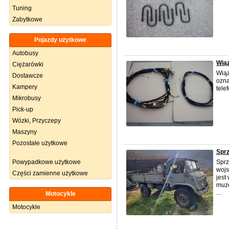
Tuning
Zabytkowe
Pojazdy użytkowe
Autobusy
Wią
Ciężarówki
Wiąz
Dostawcze
ozna
Kampery
tele
Mikrobusy
Pick-up
Wózki, Przyczepy
Maszyny
Pozostałe użytkowe
Sprz
Powypadkowe użytkowe
Sprz
wojs
Części zamienne użytkowe
jest
muze
...
Motocykle
Motocykle