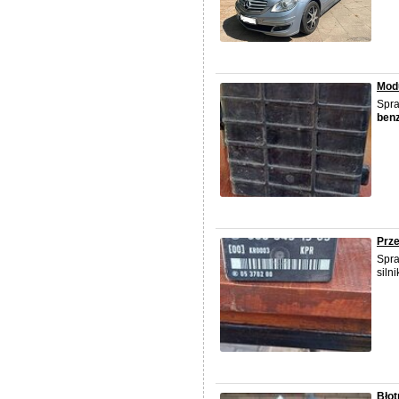
Modu
Spra
ben
Prze
Spr
siln
Błot