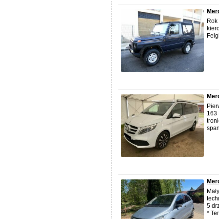
Merc
Rok 
kier
Felg
Mer
Pier
163 
tron
span
Merc
Mały
tech
5 dr
* Te