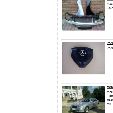
mer
Chło
Pod
Podu
Mer
mer
dobr
wszy
wgni