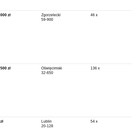
 000 zł
Zgorzelecki
46 x
59-900
 500 zł
Oświęcimski
136 x
32-650
zł
Lublin
54 x
20-128