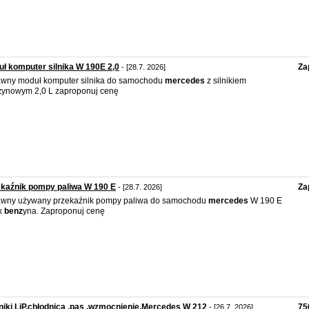
ł komputer silnika W 190E 2,0
Za
- [28.7. 2026]
wny moduł komputer silnika do samochodu
mercedes
z silnikiem
z
ynowym 2,0 L zaproponuj cenę
kaźnik pompy paliwa W 190 E
Za
- [28.7. 2026]
awny używany przekaźnik pompy paliwa do samochodu
mercedes
W 190 E
ik
benz
yna. Zaproponuj cenę
niki LiP,chłodnica ,pas ,wzmocnienie,Mercedes W 212
75
- [26.7. 2026]