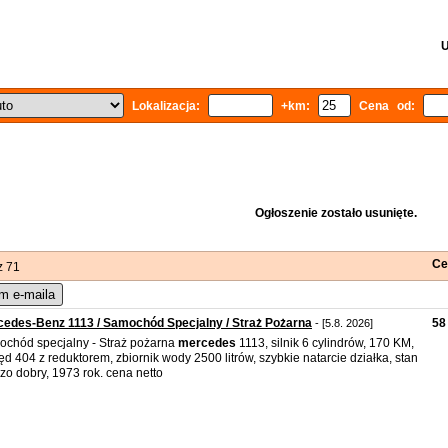
U
Lokalizacja:
+km:
Cena od:
Ogłoszenie zostało usunięte.
Ce
z 71
m e-maila
edes-Benz 1113 / Samochód Specjalny / Straż Pożarna
58
- [5.8. 2026]
chód specjalny - Straż pożarna
mercedes
1113, silnik 6 cylindrów, 170 KM,
d 404 z reduktorem, zbiornik wody 2500 litrów, szybkie natarcie działka, stan
zo dobry, 1973 rok. cena netto