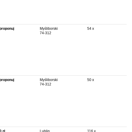
proponuj
Myśliborski
54 x
74-312
proponuj
Myśliborski
50 x
74-312
0 zł
Lublin
116 x