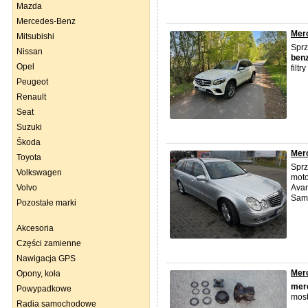
Mazda
Mercedes-Benz
Mer
Mitsubishi
Spr
Nissan
ben
Opel
filt
Peugeot
Renault
Seat
Suzuki
Škoda
Merc
Toyota
Sprz
Volkswagen
mot
Volvo
Avan
Samo
Pozostałe marki
Akcesoria
Części zamienne
Nawigacja GPS
Merc
Opony, koła
mer
Powypadkowe
most
Radia samochodowe