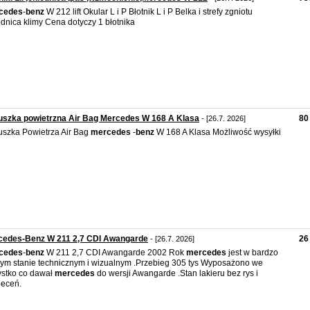
cedes
-
benz
W 212 lift Okular L i P Błotnik L i P Belka i strefy zgniotu
dnica klimy Cena dotyczy 1 błotnika
uszka powietrzna Air Bag Mercedes W 168 A Klasa
80 
- [26.7. 2026]
szka Powietrza Air Bag
mercedes
-
benz
W 168 A Klasa Możliwość wysyłki
cedes-Benz W 211 2,7 CDI Awangarde
26
- [26.7. 2026]
cedes
-
benz
W 211 2,7 CDI Awangarde 2002 Rok
mercedes
jest w bardzo
ym stanie technicznym i wizualnym .Przebieg 305 tys Wyposażono we
stko co dawał
mercedes
do wersji Awangarde .Stan lakieru bez rys i
eceń.