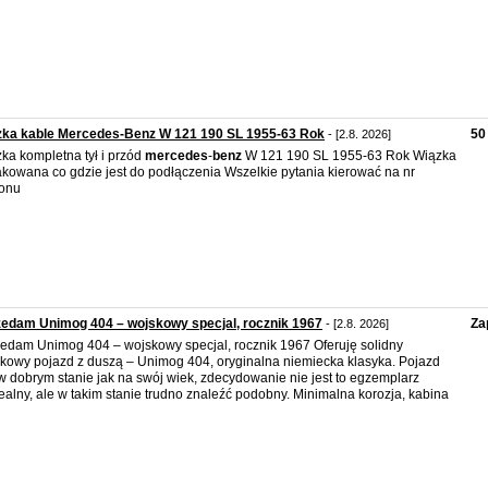
zka kable Mercedes-Benz W 121 190 SL 1955-63 Rok
50 
- [2.8. 2026]
ka kompletna tył i przód
mercedes
-
benz
W 121 190 SL 1955-63 Rok Wiązka
kowana co gdzie jest do podłączenia Wszelkie pytania kierować na nr
fonu
edam Unimog 404 – wojskowy specjal, rocznik 1967
Za
- [2.8. 2026]
edam Unimog 404 – wojskowy specjal, rocznik 1967 Oferuję solidny
kowy pojazd z duszą – Unimog 404, oryginalna niemiecka klasyka. Pojazd
 w dobrym stanie jak na swój wiek, zdecydowanie nie jest to egzemplarz
alny, ale w takim stanie trudno znaleźć podobny. Minimalna korozja, kabina