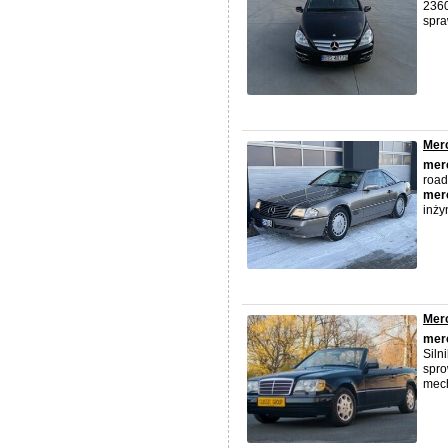
2360
spra
Mer
mer
road
mer
inży
Mer
mer
Siln
spro
mech