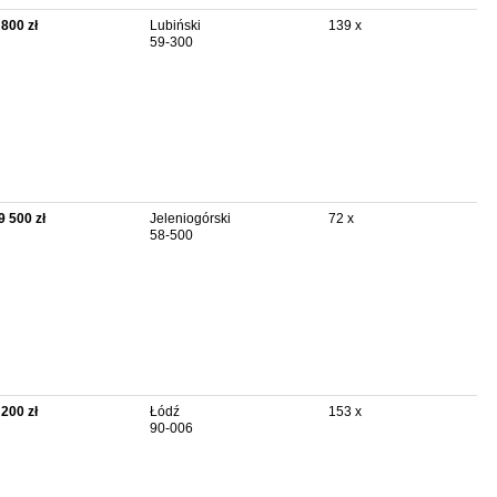
 800 zł
Lubiński
139 x
59-300
9 500 zł
Jeleniogórski
72 x
58-500
 200 zł
Łódź
153 x
90-006