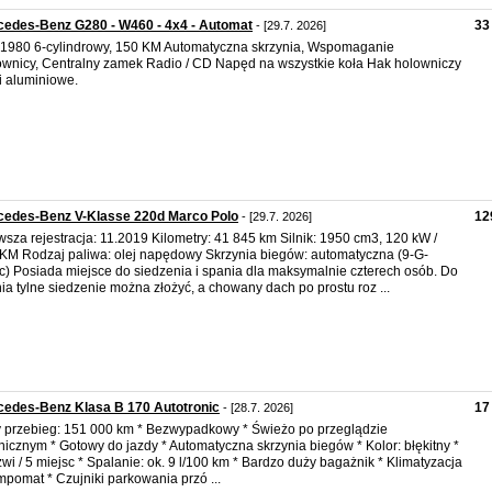
edes-Benz G280 - W460 - 4x4 - Automat
33
- [29.7. 2026]
1980 6-cylindrowy, 150 KM Automatyczna skrzynia, Wspomaganie
ownicy, Centralny zamek Radio / CD Napęd na wszystkie koła Hak holowniczy
i aluminiowe.
cedes-Benz V-Klasse 220d Marco Polo
12
- [29.7. 2026]
wsza rejestracja: 11.2019 Kilometry: 41 845 km Silnik: 1950 cm3, 120 kW /
KM Rodzaj paliwa: olej napędowy Skrzynia biegów: automatyczna (9-G-
ic) Posiada miejsce do siedzenia i spania dla maksymalnie czterech osób. Do
ia tylne siedzenie można złożyć, a chowany dach po prostu roz ...
edes-Benz Klasa B 170 Autotronic
17
- [28.7. 2026]
 przebieg: 151 000 km * Bezwypadkowy * Świeżo po przeglądzie
nicznym * Gotowy do jazdy * Automatyczna skrzynia biegów * Kolor: błękitny *
zwi / 5 miejsc * Spalanie: ok. 9 l/100 km * Bardzo duży bagażnik * Klimatyzacja
mpomat * Czujniki parkowania przó ...