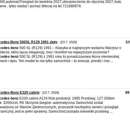
00,automat.Przeglad do kwietnia 2027,ubezpieczenie do stycznia 2027.Auto
wne , tylko siadać i jechać.Wiecej na tel.721880676.
cedes-Benz 500SL R129 1991 złoty
11
- [23.7. 2026]
cedes
-
benz
500 SL (R129) 1991 – Klasyka w najlepszym wydaniu Marzysz o
sterze, który łączy elegancję, moc i komfort na najwyższym poziomie?
cedes
-
benz
500 SL (R129) z 1991 roku to ponadczasowa ikona niemieckiej
nierii i stylu. Ten model to nie tylko samochód – to emocje, prestiż i inw ...
cedes-Benz E320 cabrio
89
- [23.7. 2026]
cedes
-
benz
E320 cabrio A124 Rok produkcji: 1995 Przebieg: 127.200km
ik: 3200ccm; R6 Skrzynia biegów: automatyczna Samochód został
wadzony ze Stanów Zjednoczonych, przeszedł niezbędny serwis i przegląd
aniczny, jest w pełni sprawny. Samochód posiada niewielki przebieg ...