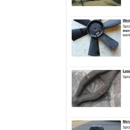
Went
Sprz
mer
went
Łapa
Sprz
Mer
Spr