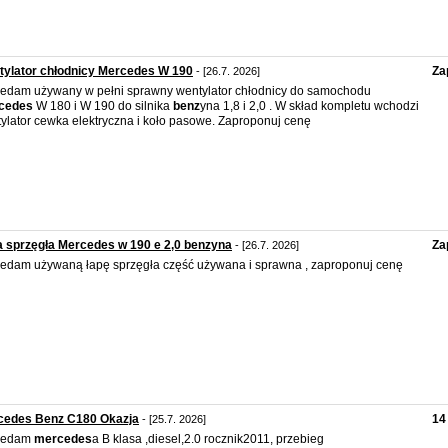
ylator chłodnicy Mercedes W 190
Za
- [26.7. 2026]
edam używany w pełni sprawny wentylator chłodnicy do samochodu
cedes
W 180 i W 190 do silnika
benz
yna 1,8 i 2,0 . W skład kompletu wchodzi
ylator cewka elektryczna i koło pasowe. Zaproponuj cenę
 sprzęgła Mercedes w 190 e 2,0 benzyna
Za
- [26.7. 2026]
edam używaną łapę sprzęgła część używana i sprawna , zaproponuj cenę
cedes Benz C180 Okazja
14
- [25.7. 2026]
zedam
mercedes
a B klasa ,diesel,2.0 rocznik2011, przebieg