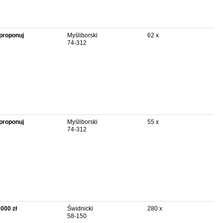
proponuj
Myśliborski
62 x
74-312
proponuj
Myśliborski
55 x
74-312
 000 zł
Świdnicki
280 x
58-150