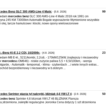
cedes Benz GLC 300 AMG-Line 4 Matic
99
- [5.8. 2026]
zedam
mercedes
benz
GLC 300 AMG-Line 4 Matic 2018 rok 1991 cm
z
yna 245 KM 73000km Automatik Bogate wyposażenie Wymienione wszystkie
ry i olej, tarcze hamulcowe i klocki, nowe opony wielosezonowe
.-Benz Kl-E 2,2 CDI, 10/2006r.
23
- [4.8. 2026]
edam MB E-kl., S211/kombi, 2,2cdi, - 170kM/125kW, (najlepszy i niezawodny
or
mercedes
a OM646) - niskie zużycie paliwa 5,5 + 6,5l/100km, - wersja
tgarde, - Automatik - tempomat, - klima - szyberdach ....i wiele innych extras...
chód bezproblemowy i niezawodny w b.dobrym ...
edes Sprinter piasta tył nakrętki, bliżniak 4,6 VW LT 4
50 
- [2.8. 2026]
cedes
-
benz
Sprinter 4,6 blizniak VW LT 46 BLIZNIAK Flansza
u,strzemiona ,nakrętki regulacyjne ,koronka Cena dotyczy 1 szt strzemiona