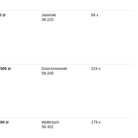
0 zł
Jasielski
66 x
38-220
 500 zł
Dzierżoniowski
224 x
58-200
500 zł
Wałbrzych
179 x
58-301