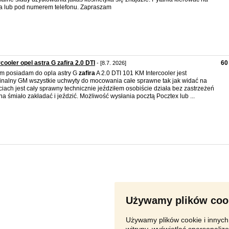
a lub pod numerem telefonu. Zapraszam
rcooler opel astra G zafira 2.0 DTI
60 
- [8.7. 2026]
m posiadam do opla astry G
zafira
A 2.0 DTI 101 KM Intercooler jest
inalny GM wszystkie uchwyty do mocowania całe sprawne tak jak widać na
ciach jest cały sprawny technicznie jeździłem osobiście działa bez zastrzeżeń
a śmiało zakładać i jeździć. Możliwość wysłania pocztą Pocztex lub ...
Używamy plików coo
Używamy plików cookie i innych 
witryny, wyświetlać spersonalizo