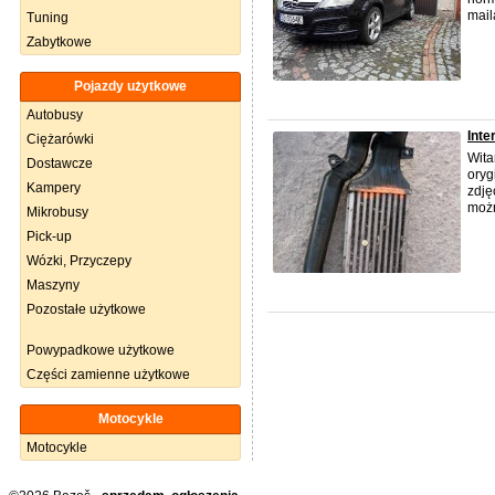
mail
Tuning
Zabytkowe
Pojazdy użytkowe
Autobusy
Inte
Ciężarówki
Wita
Dostawcze
oryg
Kampery
zdję
możn
Mikrobusy
Pick-up
Wózki, Przyczepy
Maszyny
Pozostałe użytkowe
Powypadkowe użytkowe
Części zamienne użytkowe
Motocykle
Motocykle