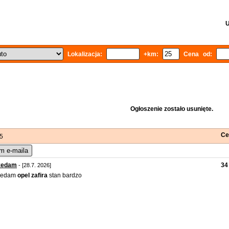
U
Lokalizacja:
+km:
Cena od:
Ogłoszenie zostało usunięte.
Ce
 5
m e-maila
zedam
34
- [28.7. 2026]
zedam
opel
zafira
stan bardzo