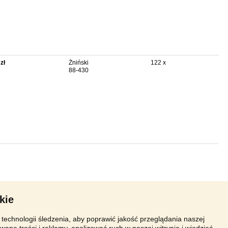
zł
Żniński
122 x
88-430
kie
technologii śledzenia, aby poprawić jakość przeglądania naszej
wane treści i reklamy, analizować ruch w naszej witrynie i wiedzieć,