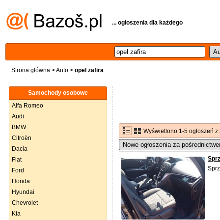
... ogłoszenia dla każdego
Strona główna
>
Auto
>
opel zafira
Samochody osobowe
Alfa Romeo
Audi
BMW
Wyświetlono 1-5 ogłoszeń z
Citroën
Nowe ogłoszenia za pośrednictwe
Dacia
Spr
Fiat
Spr
Ford
Honda
Hyundai
Chevrolet
Kia