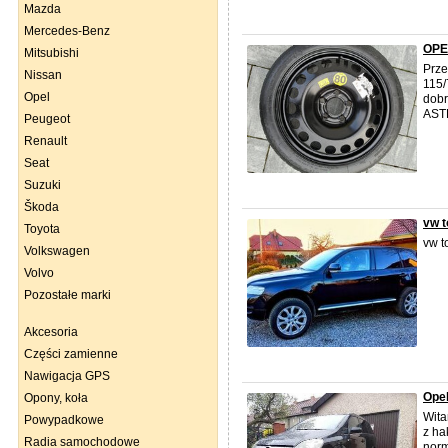
Mazda
Mercedes-Benz
OPE
Mitsubishi
Prze
Nissan
115/
Opel
dobr
ASTR
Peugeot
Renault
Seat
Suzuki
Škoda
vw t
Toyota
vw t
Volkswagen
Volvo
Pozostałe marki
Akcesoria
Części zamienne
Nawigacja GPS
Opel
Opony, koła
Wita
Powypadkowe
z ha
Radia samochodowe
norm