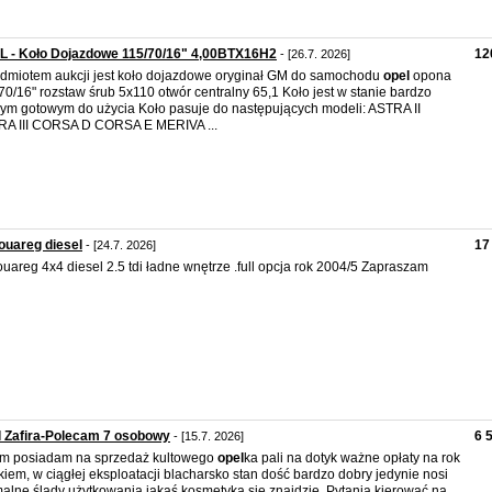
L - Koło Dojazdowe 115/70/16" 4,00BTX16H2
12
- [26.7. 2026]
dmiotem aukcji jest koło dojazdowe oryginał GM do samochodu
opel
opona
70/16" rozstaw śrub 5x110 otwór centralny 65,1 Koło jest w stanie bardzo
ym gotowym do użycia Koło pasuje do następujących modeli: ASTRA II
A III CORSA D CORSA E MERIVA ...
ouareg diesel
17
- [24.7. 2026]
ouareg 4x4 diesel 2.5 tdi ładne wnętrze .full opcja rok 2004/5 Zapraszam
 Zafira-Polecam 7 osobowy
6 
- [15.7. 2026]
m posiadam na sprzedaż kultowego
opel
ka pali na dotyk ważne opłaty na rok
kiem, w ciągłej eksploatacji blacharsko stan dość bardzo dobry jedynie nosi
alne ślady użytkowania jakaś kosmetyka się znajdzie. Pytania kierować na