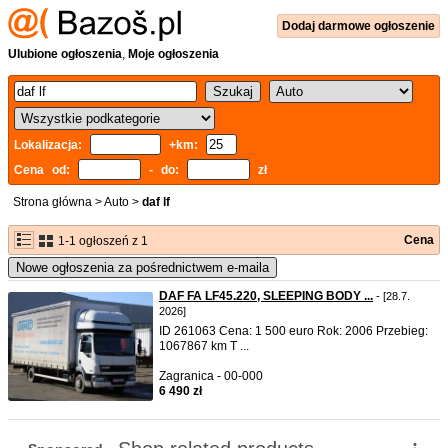
Dodaj
darmowe
ogłoszenie
Ulubione ogłoszenia
,
Moje ogłoszenia
Lokalizacja:
+km:
Cena od:
- do:
zł
Strona główna
>
Auto
>
daf lf
Cena
1-1 ogłoszeń z 1
Nowe ogłoszenia za pośrednictwem e-maila
DAF FA LF45.220, SLEEPING BODY ...
- [28.7.
2026]
ID 261063 Cena: 1 500 euro Rok: 2006 Przebieg:
1067867 km T ...
Zagranica - 00-000
6 490 zł