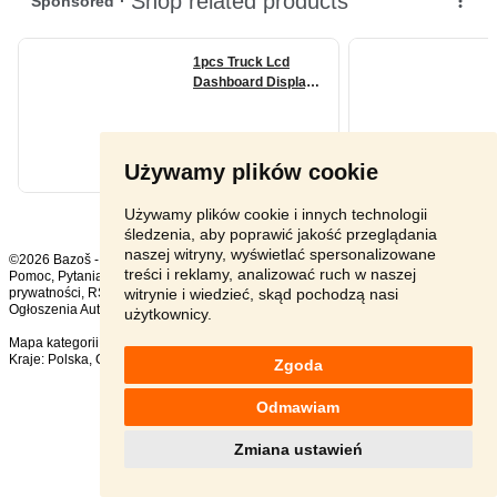
Używamy plików cookie
Używamy plików cookie i innych technologii
śledzenia, aby poprawić jakość przeglądania
naszej witryny, wyświetlać spersonalizowane
©2026 Bazoš -
sprzedam, ogłoszenia
treści i reklamy, analizować ruch w naszej
Pomoc
,
Pytania
,
Komentarze
,
Kontakt
,
Reklama
,
Regulamin
,
Polityka
witrynie i wiedzieć, skąd pochodzą nasi
prywatności
,
RSS
,
Ogłoszenia Auto ogółem:
1274
, w ciągu 24 godzin:
19
użytkownicy.
Mapa kategorii
,
Popularne wyszukiwania
Kraje:
Polska
,
Czechy
,
Słowacja
,
Austria
Zgoda
Odmawiam
Zmiana ustawień