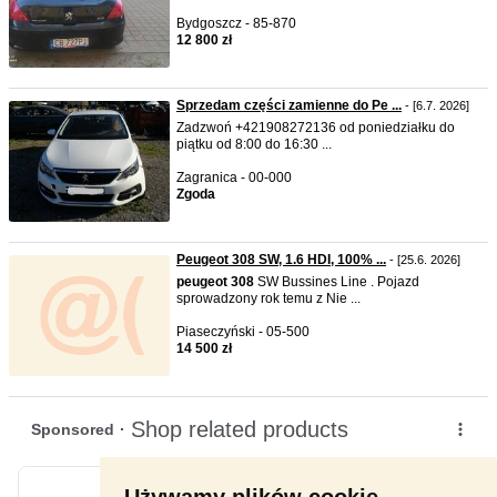
Bydgoszcz - 85-870
12 800 zł
Sprzedam części zamienne do Pe ...
- [6.7. 2026]
Zadzwoń +421908272136 od poniedziałku do
piątku od 8:00 do 16:30 ...
Zagranica - 00-000
Zgoda
Peugeot 308 SW, 1.6 HDI, 100% ...
- [25.6. 2026]
peugeot
308
SW Bussines Line . Pojazd
sprowadzony rok temu z Nie ...
Piaseczyński - 05-500
14 500 zł
Używamy plików cookie