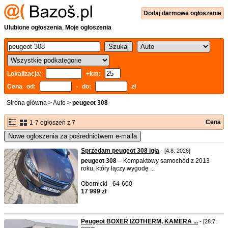
Dodaj
darmowe
ogłoszenie
Ulubione ogłoszenia
,
Moje ogłoszenia
Lokalizacja:
+km:
Cena od:
- do:
zł
Strona główna
>
Auto
>
peugeot 308
Cena
1-7 ogłoszeń z 7
Nowe ogłoszenia za pośrednictwem e-maila
Sprzedam peugeot 308 igła
- [4.8. 2026]
peugeot
308
– Kompaktowy samochód z 2013
roku, który łączy wygodę ...
Obornicki - 64-600
17 999 zł
Peugeot BOXER IZOTHERM, KAMERA ...
- [28.7.