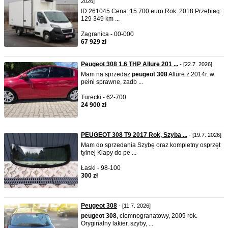
2026]
ID 261045 Cena: 15 700 euro Rok: 2018 Przebieg:
129 349 km ...
Zagranica - 00-000
67 929 zł
Peugeot 308 1.6 THP Allure 201 ...
- [22.7. 2026]
Mam na sprzedaż
peugeot
308
Allure z 2014r. w
pełni sprawne, zadb ...
Turecki - 62-700
24 900 zł
PEUGEOT 308 T9 2017 Rok, Szyba ...
- [19.7. 2026]
Mam do sprzedania Szybę oraz kompletny osprzęt
tylnej Klapy do pe ...
Łaski - 98-100
300 zł
Peugeot 308
- [11.7. 2026]
peugeot
308
, ciemnogranatowy, 2009 rok.
Oryginalny lakier, szyby, ...