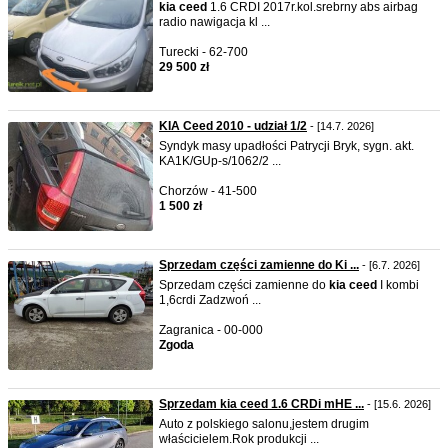
kia
ceed
1.6 CRDI 2017r.kol.srebrny abs airbag
radio nawigacja kl ...
Turecki - 62-700
29 500 zł
KIA Ceed 2010 - udział 1/2
- [14.7. 2026]
Syndyk masy upadłości Patrycji Bryk, sygn. akt.
KA1K/GUp-s/1062/2 ...
Chorzów - 41-500
1 500 zł
Sprzedam części zamienne do Ki ...
- [6.7. 2026]
Sprzedam części zamienne do
kia
ceed
I kombi
1,6crdi Zadzwoń ...
Zagranica - 00-000
Zgoda
Sprzedam kia ceed 1.6 CRDi mHE ...
- [15.6. 2026]
Auto z polskiego salonu,jestem drugim
właścicielem.Rok produkcji ...