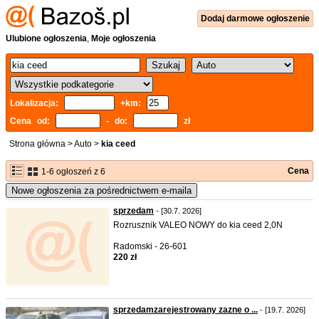
Dodaj
darmowe
ogłoszenie
Ulubione ogłoszenia
,
Moje ogłoszenia
Lokalizacja:
+km:
Cena od:
- do:
zł
Strona główna
>
Auto
>
kia ceed
Cena
1-6 ogłoszeń z 6
Nowe ogłoszenia za pośrednictwem e-maila
sprzedam
- [30.7. 2026]
Rozrusznik VALEO NOWY do kia ceed 2,0N
Radomski - 26-601
220 zł
sprzedamzarejestrowany zazne o ...
- [19.7. 2026]