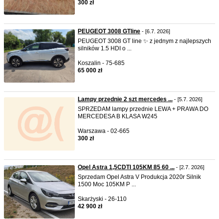
300 zł
PEUGEOT 3008 GTline
- [6.7. 2026]
PEUGEOT 3008 GT line ✨ z jednym z najlepszych
silników 1.5 HDI o ...
Koszalin - 75-685
65 000 zł
Lampy przednie 2 szt mercedes ...
- [5.7. 2026]
SPRZEDAM lampy przednie LEWA + PRAWA DO
MERCEDESA B KLASA W245
Warszawa - 02-665
300 zł
Opel Astra 1,5CDTI 105KM 85 60 ...
- [2.7. 2026]
Sprzedam Opel Astra V Produkcja 2020r Silnik
1500 Moc 105KM P ...
Skarżyski - 26-110
42 900 zł