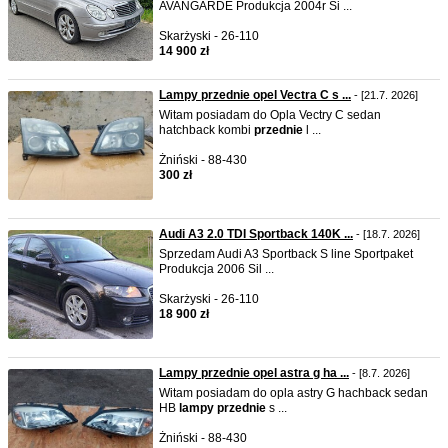
AVANGARDE Produkcja 2004r Si ...
Skarżyski - 26-110
14 900 zł
Lampy przednie opel Vectra C s ...
- [21.7. 2026]
Witam posiadam do Opla Vectry C sedan
hatchback kombi
przednie
l ...
Żniński - 88-430
300 zł
Audi A3 2.0 TDI Sportback 140K ...
- [18.7. 2026]
Sprzedam Audi A3 Sportback S line Sportpaket
Produkcja 2006 Sil ...
Skarżyski - 26-110
18 900 zł
Lampy przednie opel astra g ha ...
- [8.7. 2026]
Witam posiadam do opla astry G hachback sedan
HB
lampy
przednie
s ...
Żniński - 88-430