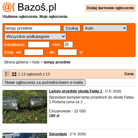
Dodaj
darmowe
ogłoszenie
Ulubione ogłoszenia
,
Moje ogłoszenia
Lokalizacja:
+km:
Cena od:
- do:
zł
Strona główna
>
Auto
>
lampy przednie
Cena
1-13 ogłoszeń z 13
Nowe ogłoszenia za pośrednictwem e-maila
Lampy przednie skoda Fabia 1
- [7.8. 2026]
Sprzedam komplet lamp przednich do skody Fabia
1 Podana cena za 2 ...
Chrzanowski - 32-500
180 zł
Sprzedam
- [7.8. 2026]