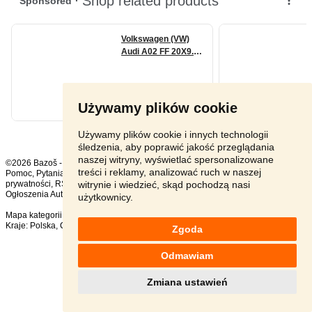
Używamy plików cookie
Używamy plików cookie i innych technologii
śledzenia, aby poprawić jakość przeglądania
naszej witryny, wyświetlać spersonalizowane
©2026 Bazoš -
sprzedam, ogłoszenia
treści i reklamy, analizować ruch w naszej
Pomoc
,
Pytania
,
Komentarze
,
Kontakt
,
Reklama
,
Regulamin
,
Polityka
witrynie i wiedzieć, skąd pochodzą nasi
prywatności
,
RSS
,
Ogłoszenia Auto ogółem:
1247
, w ciągu 24 godzin:
37
użytkownicy.
Mapa kategorii
,
Popularne wyszukiwania
Kraje:
Polska
,
Czechy
,
Słowacja
,
Austria
Zgoda
Odmawiam
Zmiana ustawień