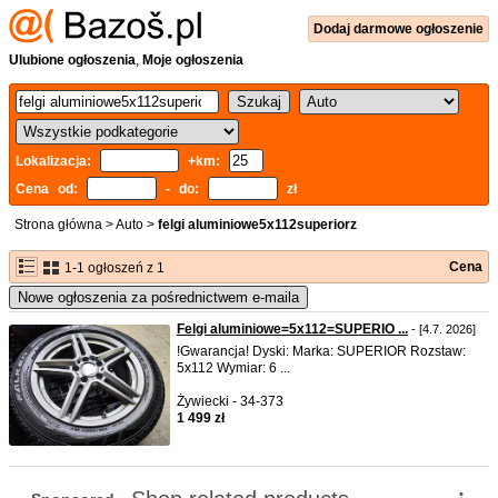
Dodaj
darmowe
ogłoszenie
Ulubione ogłoszenia
,
Moje ogłoszenia
Lokalizacja:
+km:
Cena od:
- do:
zł
Strona główna
>
Auto
>
felgi aluminiowe5x112superiorz
Cena
1-1 ogłoszeń z 1
Nowe ogłoszenia za pośrednictwem e-maila
Felgi aluminiowe=5x112=SUPERIO ...
- [4.7. 2026]
!Gwarancja! Dyski: Marka: SUPERIOR Rozstaw:
5x112 Wymiar: 6 ...
Żywiecki - 34-373
1 499 zł