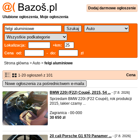
Dodaj
darmowe
ogłoszenie
Ulubione ogłoszenia
,
Moje ogłoszenia
Lokalizacja:
+km:
Cena od:
- do:
zł
Strona główna
>
Auto
>
felgi aluminiowe
Cena
1-20 ogłoszeń z 101
Nowe ogłoszenia za pośrednictwem e-maila
BMW 220i (F22) Coupé, 2015, 54 ...
- [7.8. 2026]
Sprzedam BMW 220i (F22 Coupé), rok produkcji
2015, lakier czarny ...
Zagranica - 00-000
30 650 zł
20 cali Porsche G1 970 Panamer ...
- [7.8. 2026]