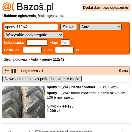
Dodaj
darmowe
ogłoszenie
Ulubione ogłoszenia
,
Moje ogłoszenia
Lokalizacja:
+km:
Cena od:
- do:
zł
Strona główna
>
Auto
>
opony 112r42
Cena
1-1 ogłoszeń z 1
Nowe ogłoszenia za pośrednictwem e-maila
opony 11,2r42 riadal continet ...
- [13.7. 2026]
opony
11,2r42 riadal continetal bieżnik ok 2,5 cm
136 b nie napr ...
Gliwicki - 44-190
1 200 zł