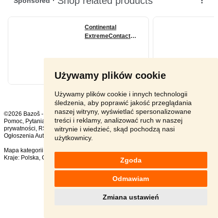
Używamy plików cookie
Używamy plików cookie i innych technologii
śledzenia, aby poprawić jakość przeglądania
naszej witryny, wyświetlać spersonalizowane
©2026 Bazoš -
sprzedam, ogłoszenia
treści i reklamy, analizować ruch w naszej
Pomoc
,
Pytania
,
Komentarze
,
Kontakt
,
Reklama
,
Regulamin
,
Polityka
witrynie i wiedzieć, skąd pochodzą nasi
prywatności
,
RSS
,
Ogłoszenia Auto ogółem:
1250
, w ciągu 24 godzin:
26
użytkownicy.
Mapa kategorii
,
Popularne wyszukiwania
Kraje:
Polska
,
Czechy
,
Słowacja
,
Austria
Zgoda
Odmawiam
Zmiana ustawień