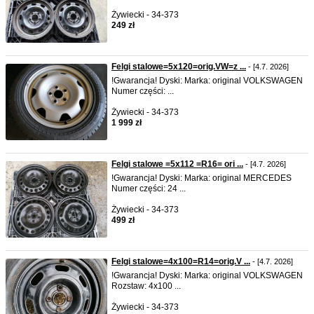
Żywiecki - 34-373
249 zł
Felgi stalowe=5x120=orig.VW=z ...
- [4.7. 2026]
!Gwarancja! Dyski: Marka: original VOLKSWAGEN
Numer części: ...
Żywiecki - 34-373
1 999 zł
Felgi stalowe =5x112 =R16= ori ...
- [4.7. 2026]
!Gwarancja! Dyski: Marka: original MERCEDES
Numer części: 24 ...
Żywiecki - 34-373
499 zł
Felgi stalowe=4x100=R14=orig.V ...
- [4.7. 2026]
!Gwarancja! Dyski: Marka: original VOLKSWAGEN
Rozstaw: 4x100 ...
Żywiecki - 34-373