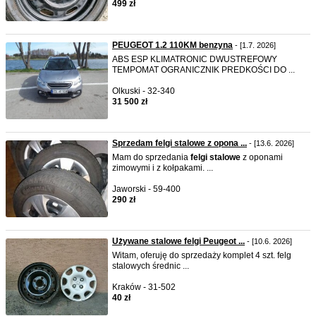
499 zł
PEUGEOT 1.2 110KM benzyna
- [1.7. 2026]
ABS ESP KLIMATRONIC DWUSTREFOWY
TEMPOMAT OGRANICZNIK PREDKOŚCI DO ...
Olkuski - 32-340
31 500 zł
Sprzedam felgi stalowe z opona ...
- [13.6. 2026]
Mam do sprzedania
felgi
stalowe
z oponami
zimowymi i z kołpakami. ...
Jaworski - 59-400
290 zł
Używane stalowe felgi Peugeot ...
- [10.6. 2026]
Witam, oferuję do sprzedaży komplet 4 szt. felg
stalowych średnic ...
Kraków - 31-502
40 zł