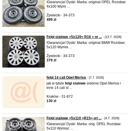
!Gwarancja! Dyski: Marka: original OPEL Rozstaw:
4x100 Wymi ...
Żywiecki - 34-373
499 zł
Felgi stalowe =5x120= R16 = or ...
- [13.7. 2026]
!Gwarancja! Dyski: Marka: original BMW Rozstaw:
5x120 Wymia ...
Żywiecki - 34-373
379 zł
felgi 14 cali Opel Meriva
- [7.7. 2026]
jak w tytule
felgi
stalowe
srebrne Opel Meriva i
inne 14 cali st ...
Kraków - 31-872
130 zł
Felgi stalowe =5x110 =R15= ori ...
- [4.7. 2026]
!Gwarancja! Dyski: Marka: orig. OPEL Rozstaw:
5x110 Wymiar: ...