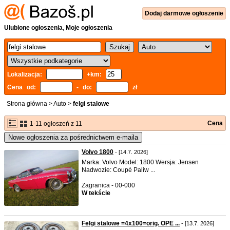
Dodaj
darmowe
ogłoszenie
Ulubione ogłoszenia
,
Moje ogłoszenia
Lokalizacja:
+km:
Cena od:
- do:
zł
Strona główna
>
Auto
>
felgi stalowe
Cena
1-11 ogłoszeń z 11
Nowe ogłoszenia za pośrednictwem e-maila
Volvo 1800
- [14.7. 2026]
Marka: Volvo Model: 1800 Wersja: Jensen
Nadwozie: Coupé Paliw ...
Zagranica - 00-000
W tekście
Felgi stalowe =4x100=orig. OPE ...
- [13.7. 2026]