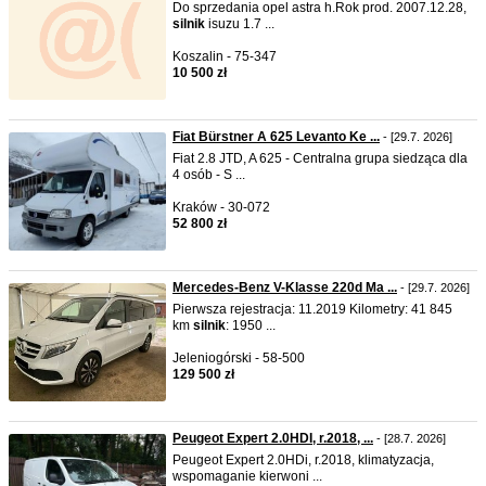
Do sprzedania opel astra h.Rok prod. 2007.12.28,
silnik
isuzu 1.7 ...
Koszalin - 75-347
10 500 zł
Fiat Bürstner A 625 Levanto Ke ...
- [29.7. 2026]
Fiat 2.8 JTD, A 625 - Centralna grupa siedząca dla
4 osób - S ...
Kraków - 30-072
52 800 zł
Mercedes-Benz V-Klasse 220d Ma ...
- [29.7. 2026]
Pierwsza rejestracja: 11.2019 Kilometry: 41 845
km
silnik
: 1950 ...
Jeleniogórski - 58-500
129 500 zł
Peugeot Expert 2.0HDI, r.2018, ...
- [28.7. 2026]
Peugeot Expert 2.0HDi, r.2018, klimatyzacja,
wspomaganie kierwoni ...