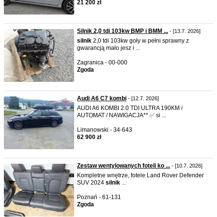
21 200 zł
Silnik 2,0 tdi 103kw BMP i BMM ...
- [13.7. 2026]
silnik
2,0 tdi 103kw goły w pełni sprawny z
gwarancją mało jesz i ...
Zagranica - 00-000
Zgoda
Audi A6 C7 kombi
- [12.7. 2026]
AUDI A6 KOMBI 2.0 TDI ULTRA 190KM /
AUTOMAT / NAWIGACJA** ✅ si ...
Limanowski - 34-643
62 900 zł
Zestaw wentylowanych foteli ko ...
- [10.7. 2026]
Kompletne wnętrze, fotele Land Rover Defender
SUV 2024
silnik
...
Poznań - 61-131
Zgoda