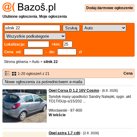
Dodaj
darmowe
ogłoszenie
Ulubione ogłoszenia
,
Moje ogłoszenia
Lokalizacja:
+km:
Cena od:
- do:
zł
Strona główna
>
Auto
>
silnik 22
Cena
1-20 ogłoszeń z 21
Nowe ogłoszenia za pośrednictwem e-maila
Opel Corsa D 1.2 16V Cosmo
- [6.8. 2026]
Syndyk masy upadłości Sandry Nalepki, sygn. akt
TO1T/GUp-s/15/202 ...
Włocławski - 87-800
W tekście
Opel astra 1.7 cdti
- [2.8. 2026]