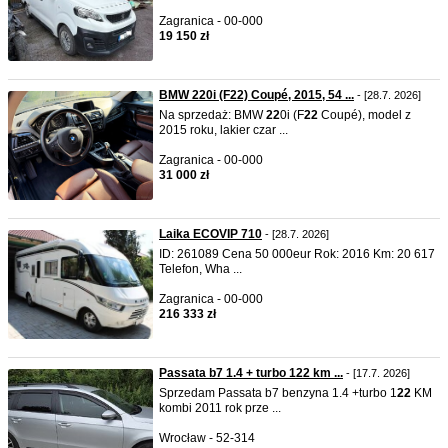
Zagranica - 00-000
19 150 zł
BMW 220i (F22) Coupé, 2015, 54 ...
- [28.7. 2026]
Na sprzedaż: BMW
22
0i (F
22
Coupé), model z
2015 roku, lakier czar ...
Zagranica - 00-000
31 000 zł
Laika ECOVIP 710
- [28.7. 2026]
ID: 261089 Cena 50 000eur Rok: 2016 Km: 20 617
Telefon, Wha ...
Zagranica - 00-000
216 333 zł
Passata b7 1.4 + turbo 122 km ...
- [17.7. 2026]
Sprzedam Passata b7 benzyna 1.4 +turbo 1
22
KM
kombi 2011 rok prze ...
Wrocław - 52-314