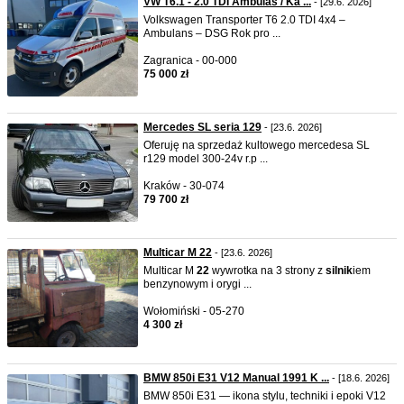
VW T6.1 - 2.0 TDI Ambulas / Ka ...
- [29.6. 2026]
Volkswagen Transporter T6 2.0 TDI 4x4 –
Ambulans – DSG Rok pro ...
Zagranica - 00-000
75 000 zł
Mercedes SL seria 129
- [23.6. 2026]
Oferuję na sprzedaż kultowego mercedesa SL
r129 model 300-24v r.p ...
Kraków - 30-074
79 700 zł
Multicar M 22
- [23.6. 2026]
Multicar M
22
wywrotka na 3 strony z
silnik
iem
benzynowym i orygi ...
Wołomiński - 05-270
4 300 zł
BMW 850i E31 V12 Manual 1991 K ...
- [18.6. 2026]
BMW 850i E31 — ikona stylu, techniki i epoki V12