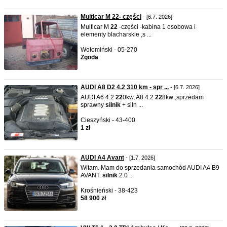
Multicar M 22- części
- [6.7. 2026]
Multicar M
22
-części -kabina 1 osobowa i
elementy blacharskie ,s ...
Wołomiński - 05-270
Zgoda
AUDI A8 D2 4.2 310 km - spr ...
- [6.7. 2026]
AUDI A6 4.2
22
0kw, A8 4.2
22
8kw ,sprzedam
sprawny
silnik
+ siln ...
Cieszyński - 43-400
1 zł
AUDI A4 Avant
- [1.7. 2026]
Witam. Mam do sprzedania samochód AUDI A4 B9
AVANT:
silnik
2.0 ...
Krośnieński - 38-423
58 900 zł