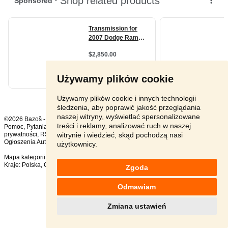
Używamy plików cookie
Używamy plików cookie i innych technologii
śledzenia, aby poprawić jakość przeglądania
naszej witryny, wyświetlać spersonalizowane
©2026 Bazoš -
sprzedam, ogłoszenia
treści i reklamy, analizować ruch w naszej
Pomoc
,
Pytania
,
Komentarze
,
Kontakt
,
Reklama
,
Regulamin
,
Polityka
witrynie i wiedzieć, skąd pochodzą nasi
prywatności
,
RSS
,
Ogłoszenia Auto ogółem:
1269
, w ciągu 24 godzin:
18
użytkownicy.
Mapa kategorii
,
Popularne wyszukiwania
Kraje:
Polska
,
Czechy
,
Słowacja
,
Austria
Zgoda
Odmawiam
Zmiana ustawień