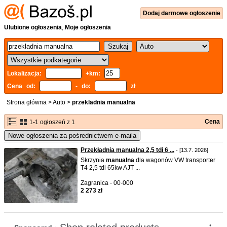
Dodaj
darmowe
ogłoszenie
Ulubione ogłoszenia
,
Moje ogłoszenia
Lokalizacja:
+km:
Cena od:
- do:
zł
Strona główna
>
Auto
>
przekladnia manualna
Cena
1-1 ogłoszeń z 1
Nowe ogłoszenia za pośrednictwem e-maila
Przekładnia manualna 2,5 tdi 6 ...
- [13.7. 2026]
Skrzynia
manualna
dla wagonów VW transporter
T4 2,5 tdi 65kw AJT ...
Zagranica - 00-000
2 273 zł