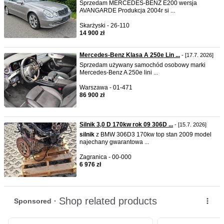
Sprzedam MERCEDES-BENZ E200 wersja
AVANGARDE Produkcja 2004r si ...
Skarżyski - 26-110
14 900 zł
Mercedes-Benz Klasa A 250e Lin ...
- [17.7. 2026]
Sprzedam używany samochód osobowy marki
Mercedes-Benz A 250e lini ...
Warszawa - 01-471
86 900 zł
Silnik 3,0 D 170kw rok 09 306D ...
- [15.7. 2026]
silnik
z BMW 306D3 170kw top stan 2009 model
najechany gwarantowa ...
Zagranica - 00-000
6 976 zł