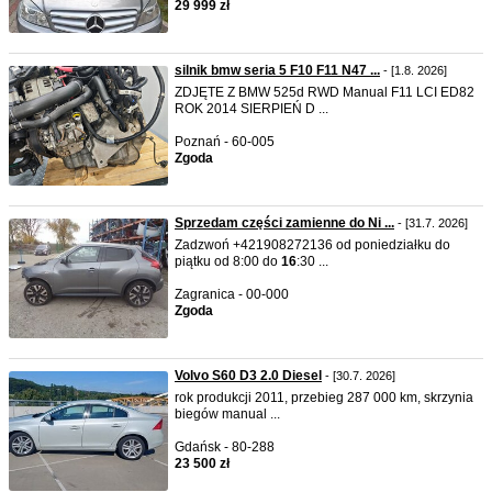
29 999 zł
silnik bmw seria 5 F10 F11 N47 ...
- [1.8. 2026]
ZDJĘTE Z BMW 525d RWD Manual F11 LCI ED82
ROK 2014 SIERPIEŃ D ...
Poznań - 60-005
Zgoda
Sprzedam części zamienne do Ni ...
- [31.7. 2026]
Zadzwoń +421908272136 od poniedziałku do
piątku od 8:00 do
16
:30 ...
Zagranica - 00-000
Zgoda
Volvo S60 D3 2.0 Diesel
- [30.7. 2026]
rok produkcji 2011, przebieg 287 000 km, skrzynia
biegów manual ...
Gdańsk - 80-288
23 500 zł