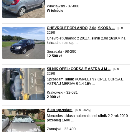
Włocławski - 87-800
W tekście
CHEVROLET ORLANDO, 2.0d, SKÓRA ...
- [6.8.
2026]
Chevrolet Orlando z 2011r.,
silnik
2.0d
16
3KM na
łańcuchu rozrząd ...
Sieradzki - 98-290
12 500 zł
SILNIK OPEL: CORSA E ASTRA J M ...
- [6.8.
2026]
Sprzedam,
silnik
KOMPLETNY OPEL CORSA E
ASTRA J MERIVA B 1.4
16
V ...
Krakowski - 32-031
2 900 zł
Auto sprzedam
- [5.8. 2026]
Mercedes c klasa automat disel
silnik
2.2 rok 2010
przebieg
16
00 ...
Zamojski - 22-400