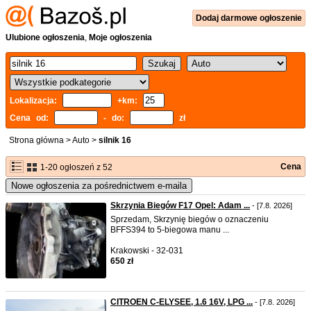
Dodaj
darmowe
ogłoszenie
Ulubione ogłoszenia
,
Moje ogłoszenia
Lokalizacja:
+km:
Cena od:
- do:
zł
Strona główna
>
Auto
>
silnik 16
Cena
1-20 ogłoszeń z 52
Nowe ogłoszenia za pośrednictwem e-maila
Skrzynia Biegów F17 Opel: Adam ...
- [7.8. 2026]
Sprzedam, Skrzynię biegów o oznaczeniu
BFFS394 to 5-biegowa manu ...
Krakowski - 32-031
650 zł
CITROEN C-ELYSEE, 1.6 16V, LPG ...
- [7.8. 2026]