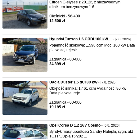
Citroen C-elysee z 2012r., z niezawodnym
silnik
iem benzynowym 1.6 ...
Oleśnicki - 56-400
12 500 zł
Hyundai Tucson 1.6 CRDi 100 kW ...
- [7.8. 2026]
Pojemność skokowa: 1.598 ccm Moc: 100 kW Data
pierwszej rejestr ...
Zagranica - 00-000
34 899 zł
Dacia Duster 1.5 dCi 80 kW
- [7.8. 2026]
Objętość
silnik
a: 1.461 ccm Vydajność: 80 kw
Data pierwsej reje ...
Zagranica - 00-000
19 185 zł
Opel Corsa D 1.2 16V Cosmo
- [6.8. 2026]
Syndyk masy upadłości Sandry Nalepki, sygn. akt
TO1T/GUp-s/15/202 ...