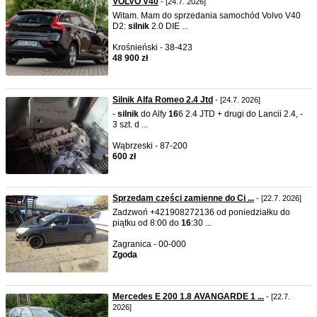
VOLVO V40
- [24.7. 2026]
Witam. Mam do sprzedania samochód Volvo V40
D2:
silnik
2.0 DIE ...
Krośnieński - 38-423
48 900 zł
Silnik Alfa Romeo 2.4 Jtd
- [24.7. 2026]
-
silnik
do Alfy
16
6 2.4 JTD + drugi do Lancii 2.4, -
3 szt. d ...
Wąbrzeski - 87-200
600 zł
Sprzedam części zamienne do Ci ...
- [22.7. 2026]
Zadzwoń +421908272136 od poniedziałku do
piątku od 8:00 do
16
:30 ...
Zagranica - 00-000
Zgoda
Mercedes E 200 1.8 AVANGARDE 1 ...
- [22.7.
2026]