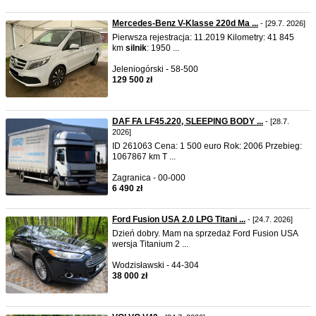
Mercedes-Benz V-Klasse 220d Ma ...
- [29.7. 2026]
Pierwsza rejestracja: 11.2019 Kilometry: 41 845
km
silnik
: 1950 ...
Jeleniogórski - 58-500
129 500 zł
DAF FA LF45.220, SLEEPING BODY ...
- [28.7.
2026]
ID 261063 Cena: 1 500 euro Rok: 2006 Przebieg:
1067867 km T ...
Zagranica - 00-000
6 490 zł
Ford Fusion USA 2.0 LPG Titani ...
- [24.7. 2026]
Dzień dobry. Mam na sprzedaż Ford Fusion USA
wersja Titanium 2 ...
Wodzisławski - 44-304
38 000 zł