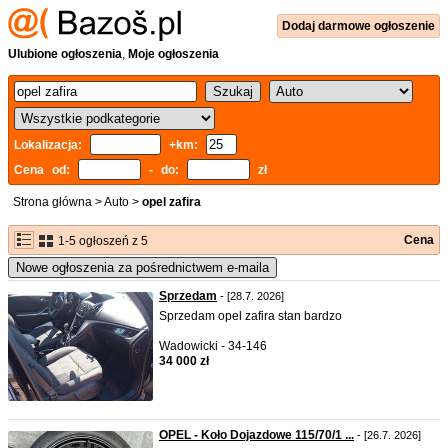
Dodaj
darmowe
ogłoszenie
Ulubione ogłoszenia
,
Moje ogłoszenia
Lokalizacja:
+km:
Cena od:
- do:
zł
Strona główna
>
Auto
>
opel zafira
Cena
1-5 ogłoszeń z 5
Nowe ogłoszenia za pośrednictwem e-maila
Sprzedam
- [28.7. 2026]
Sprzedam opel zafira stan bardzo
Wadowicki - 34-146
34 000 zł
OPEL - Koło Dojazdowe 115/70/1 ...
- [26.7. 2026]