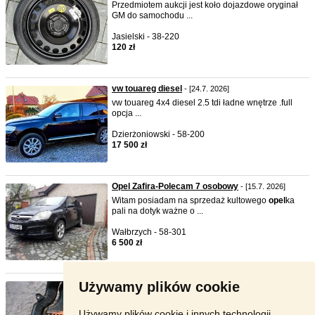
Przedmiotem aukcji jest koło dojazdowe oryginał
GM do samochodu ...
Jasielski - 38-220
120 zł
vw touareg diesel
- [24.7. 2026]
vw touareg 4x4 diesel 2.5 tdi ładne wnętrze .full
opcja ...
Dzierżoniowski - 58-200
17 500 zł
Opel Zafira-Polecam 7 osobowy
- [15.7. 2026]
Witam posiadam na sprzedaż kultowego
opel
ka
pali na dotyk ważne o ...
Wałbrzych - 58-301
6 500 zł
Używamy plików cookie
Intercooler opel astra G zafir ...
- [8.7. 2026]
Witam posiadam do opla astry G
zafira
A 2.0 DTI
101 KM Intercool ...
Używamy plików cookie i innych technologii