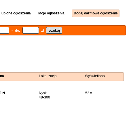
lubione ogłoszenia
Moje ogłoszenia
Dodaj darmowe ogłoszenie
- do:
zł
na
Lokalizacja
Wyświetlono
9 zł
Nyski
52 x
48-300