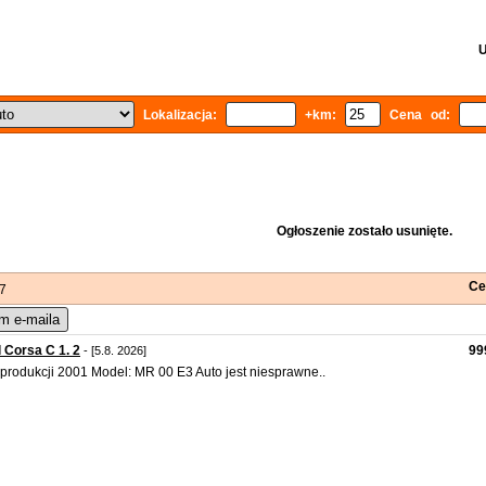
U
Lokalizacja:
+km:
Cena od:
Ogłoszenie zostało usunięte.
Ce
 7
m e-maila
 Corsa C 1. 2
99
- [5.8. 2026]
produkcji 2001 Model: MR 00 E3 Auto jest niesprawne..