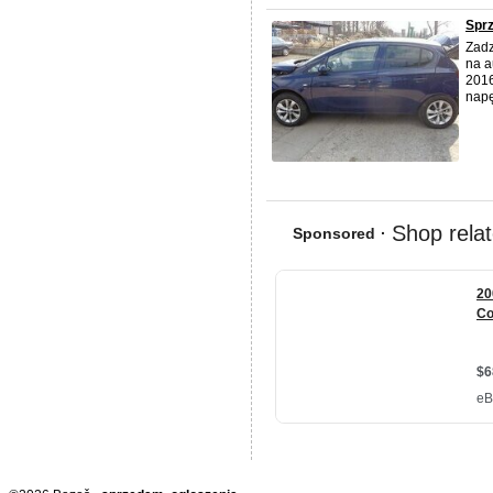
Spr
Zadz
na a
2016
napę