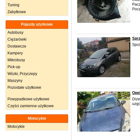
Pacz
Tuning
Poczt
Zabytkowe
Pojazdy użytkowe
Autobusy
Spr
Ciężarówki
Sprz
Dostawcze
Kampery
Mikrobusy
Pick-up
Wózki, Przyczepy
Maszyny
Pozostałe użytkowe
Opel
Powypadkowe użytkowe
Dize
uzgo
Części zamienne użytkowe
Motocykle
Motocykle