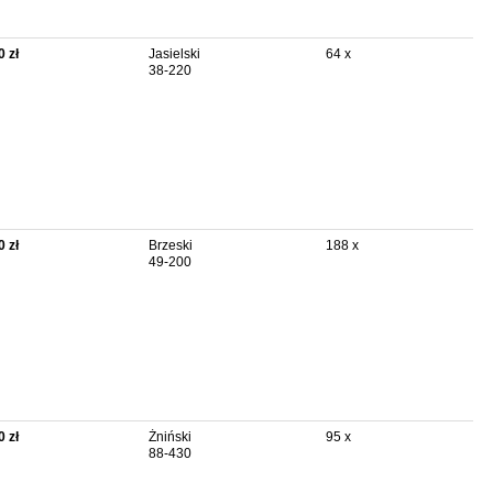
0 zł
Jasielski
64 x
38-220
0 zł
Brzeski
188 x
49-200
0 zł
Żniński
95 x
88-430