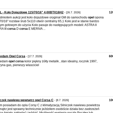
L - Koło Dojazdowe 115/70/16" 4,00BTX16H2
12
- [26.7. 2026]
dmiotem aukcji jest koło dojazdowe oryginał GM do samochodu
opel
opona
70/16" rozstaw śrub 5x110 otwór centralny 65,1 Koło jest w stanie bardzo
ym gotowym do użycia Koło pasuje do następujących modeli: ASTRA II
A III
corsa
D
corsa
E MERIVA ...
zedam Opel Corsa
60
- [17.7. 2026]
zedam
opel
corsa
kolor piękny żółty metalik , stan idealny, rocznik 1997,
yna gas, pierwszy wlasciciel
iczek nawiewu wewnątrz opel Corsa C
10
- [8.7. 2026]
m posiadam do opla Corsy C z klimatyzacją Silniczek nawiewu powietrza
ątrz jest sprawny technicznie jeździłem osobiście działa bez zastrzeżeń
a śmiało zakładać i jeździć. Możliwość wysłania pocztą Pocztex lub