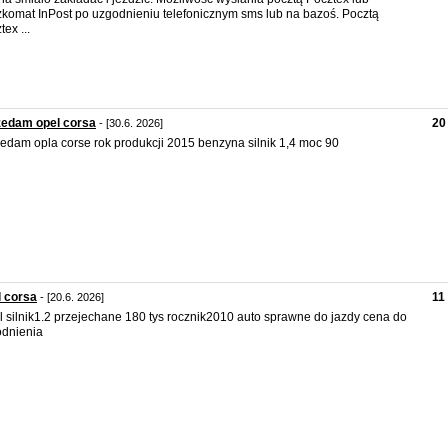
komat InPost po uzgodnieniu telefonicznym sms lub na bazoś. Pocztą
ex ...
zedam opel corsa
20
- [30.6. 2026]
edam opla corse rok produkcji 2015 benzyna silnik 1,4 moc 90
 corsa
11
- [20.6. 2026]
l silnik1.2 przejechane 180 tys rocznik2010 auto sprawne do jazdy cena do
dnienia