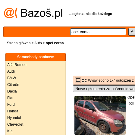
... ogłoszenia dla każdego
Strona główna
>
Auto
>
opel corsa
Samochody osobowe
Alfa Romeo
Audi
BMW
Wyświetlono 1-7 ogłoszeń z
Citroën
Nowe ogłoszenia za pośrednictwe
Dacia
Opel
Fiat
Rok 
Ford
Honda
Hyundai
Chevrolet
Kia