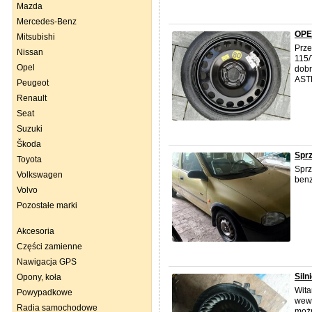
Mazda
Mercedes-Benz
OPE
Mitsubishi
Prze
Nissan
115/
Opel
dobr
ASTR
Peugeot
Renault
Seat
Suzuki
Škoda
Spr
Toyota
Spr
Volkswagen
benz
Volvo
Pozostałe marki
Akcesoria
Części zamienne
Nawigacja GPS
Siln
Opony, koła
Wita
Powypadkowe
wewn
Radia samochodowe
możn