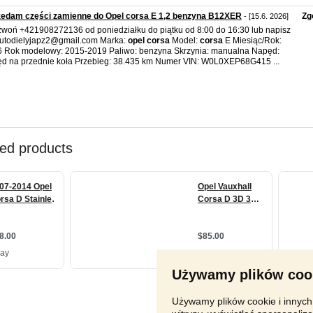
zedam części zamienne do Opel corsa E 1,2 benzyna B12XER
Zg
- [15.6. 2026]
woń +421908272136 od poniedziałku do piątku od 8:00 do 16:30 lub napisz
utodielyjapz2@gmail.com Marka:
opel
corsa
Model:
corsa
E Miesiąc/Rok:
 Rok modelowy: 2015-2019 Paliwo: benzyna Skrzynia: manualna Napęd:
d na przednie koła Przebieg: 38.435 km Numer VIN: W0L0XEP68G415 ...
Używamy plików coo
Używamy plików cookie i innych 