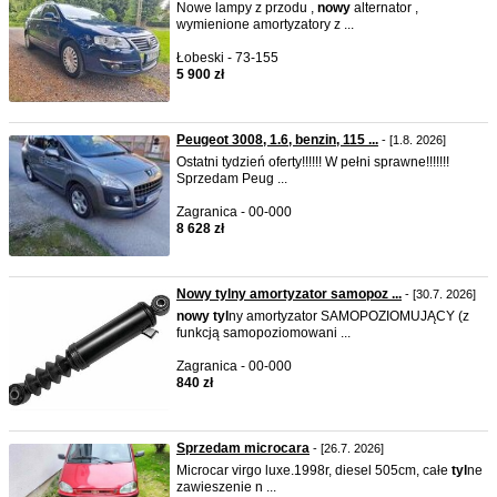
Nowe lampy z przodu ,
nowy
alternator ,
wymienione amortyzatory z ...
Łobeski - 73-155
5 900 zł
Peugeot 3008, 1.6, benzin, 115 ...
- [1.8. 2026]
Ostatni tydzień oferty!!!!!! W pełni sprawne!!!!!!!
Sprzedam Peug ...
Zagranica - 00-000
8 628 zł
Nowy tylny amortyzator samopoz ...
- [30.7. 2026]
nowy
tyl
ny amortyzator SAMOPOZIOMUJĄCY (z
funkcją samopoziomowani ...
Zagranica - 00-000
840 zł
Sprzedam microcara
- [26.7. 2026]
Microcar virgo luxe.1998r, diesel 505cm, całe
tyl
ne
zawieszenie n ...