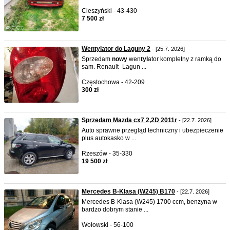
Cieszyński - 43-430
7 500 zł
Wentylator do Laguny 2
- [25.7. 2026]
Sprzedam
nowy
wen
tyl
ator kompletny z ramką do
sam. Renault -Lagun ...
Częstochowa - 42-209
300 zł
Sprzedam Mazda cx7 2,2D 2011r
- [22.7. 2026]
Auto sprawne przegląd techniczny i ubezpieczenie
plus autokasko w ...
Rzeszów - 35-330
19 500 zł
Mercedes B-Klasa (W245) B170
- [22.7. 2026]
Mercedes B-Klasa (W245) 1700 ccm, benzyna w
bardzo dobrym stanie ...
Wołowski - 56-100