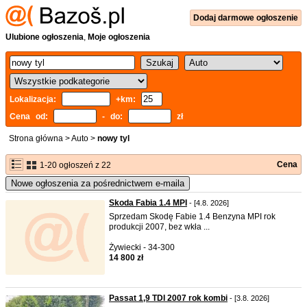
Dodaj
darmowe
ogłoszenie
Ulubione ogłoszenia
,
Moje ogłoszenia
Lokalizacja:
+km:
Cena od:
- do:
zł
Strona główna
>
Auto
>
nowy tyl
Cena
1-20 ogłoszeń z 22
Nowe ogłoszenia za pośrednictwem e-maila
Skoda Fabia 1.4 MPI
- [4.8. 2026]
Sprzedam Skodę Fabie 1.4 Benzyna MPI rok
produkcji 2007, bez wkła ...
Żywiecki - 34-300
14 800 zł
Passat 1,9 TDI 2007 rok kombi
- [3.8. 2026]