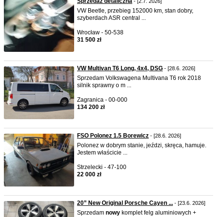
Sprzedaż detaliczna
- [2.7. 2026]
VW Beetle, przebieg 152000 km, stan dobry,
szyberdach ASR central ...
Wrocław - 50-538
31 500 zł
VW Multivan T6 Long, 4x4, DSG
- [28.6. 2026]
Sprzedam Volkswagena Multivana T6 rok 2018
silnik sprawny o m ...
Zagranica - 00-000
134 200 zł
FSO Polonez 1.5 Borewicz
- [28.6. 2026]
Polonez w dobrym stanie, jeździ, skręca, hamuje.
Jestem właścicie ...
Strzelecki - 47-100
22 000 zł
20” New Original Porsche Cayen ...
- [23.6. 2026]
Sprzedam
nowy
komplet felg aluminiowych +