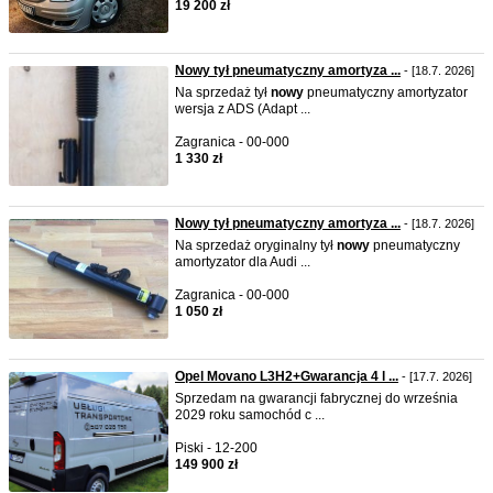
19 200 zł
Nowy tył pneumatyczny amortyza ...
- [18.7. 2026]
Na sprzedaż tył
nowy
pneumatyczny amortyzator
wersja z ADS (Adapt ...
Zagranica - 00-000
1 330 zł
Nowy tył pneumatyczny amortyza ...
- [18.7. 2026]
Na sprzedaż oryginalny tył
nowy
pneumatyczny
amortyzator dla Audi ...
Zagranica - 00-000
1 050 zł
Opel Movano L3H2+Gwarancja 4 l ...
- [17.7. 2026]
Sprzedam na gwarancji fabrycznej do września
2029 roku samochód c ...
Piski - 12-200
149 900 zł