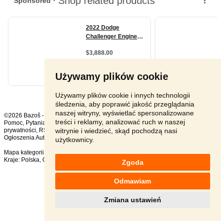
Używamy plików cookie
Używamy plików cookie i innych technologii
śledzenia, aby poprawić jakość przeglądania
naszej witryny, wyświetlać spersonalizowane
©2026 Bazoš -
sprzedam, ogłoszenia
treści i reklamy, analizować ruch w naszej
Pomoc
,
Pytania
,
Komentarze
,
Kontakt
,
Reklama
,
Regulamin
,
Polityka
witrynie i wiedzieć, skąd pochodzą nasi
prywatności
,
RSS
,
Ogłoszenia Auto ogółem:
1247
, w ciągu 24 godzin:
36
użytkownicy.
Mapa kategorii
,
Popularne wyszukiwania
Kraje:
Polska
,
Czechy
,
Słowacja
,
Austria
Zgoda
Odmawiam
Zmiana ustawień