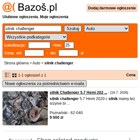
Dodaj
darmowe
ogłoszenie
Ulubione ogłoszenia
,
Moje ogłoszenia
Lokalizacja:
+km:
Cena od:
- do:
zł
Strona główna
>
Auto
>
silnik challenger
Cena
1-1 ogłoszeń z 1
Nowe ogłoszenia za pośrednictwem e-maila
silnik Challenger 5.7 Hemi 202 ...
- [19.7. 2026]
silnik
challenger
5.7 Hemi 2020 r,
silnik
mamy tez
srzynie bi ...
Poznański - 62-040
9 000 zł