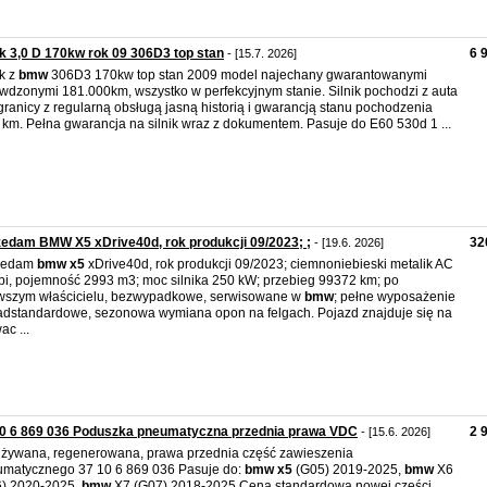
ik 3,0 D 170kw rok 09 306D3 top stan
6 
- [15.7. 2026]
ik z
bmw
306D3 170kw top stan 2009 model najechany gwarantowanymi
wdzonymi 181.000km, wszystko w perfekcyjnym stanie. Silnik pochodzi z auta
granicy z regularną obsługą jasną historią i gwarancją stanu pochodzenia
 km. Pełna gwarancja na silnik wraz z dokumentem. Pasuje do E60 530d 1 ...
edam BMW X5 xDrive40d, rok produkcji 09/2023; ;
32
- [19.6. 2026]
zedam
bmw
x5
xDrive40d, rok produkcji 09/2023; ciemnoniebieski metalik AC
i, pojemność 2993 m3; moc silnika 250 kW; przebieg 99372 km; po
wszym właścicielu, bezwypadkowe, serwisowane w
bmw
; pełne wyposażenie
dstandardowe, sezonowa wymiana opon na felgach. Pojazd znajduje się na
ac ...
10 6 869 036 Poduszka pneumatyczna przednia prawa VDC
2 
- [15.6. 2026]
żywana, regenerowana, prawa przednia część zawieszenia
matycznego 37 10 6 869 036 Pasuje do:
bmw
x5
(G05) 2019-2025,
bmw
X6
) 2020-2025,
bmw
X7 (G07) 2018-2025 Cena standardowa nowej części