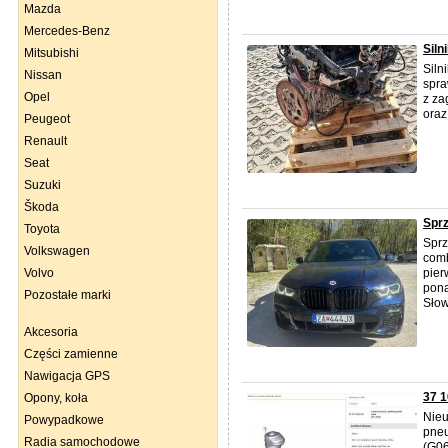
Mazda
Mercedes-Benz
Siln
Mitsubishi
Siln
Nissan
spra
Opel
z za
oraz
Peugeot
Renault
Seat
Suzuki
Škoda
Sprz
Toyota
Spr
Volkswagen
comb
Volvo
pier
pona
Pozostałe marki
Słow
Akcesoria
Części zamienne
Nawigacja GPS
37 
Opony, koła
Nieu
Powypadkowe
pneu
Radia samochodowe
(G06