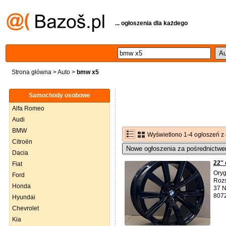
... ogłoszenia dla każdego
Strona główna
>
Auto
>
bmw x5
Samochody osobowe
Alfa Romeo
Audi
BMW
Wyświetlono 1-4 ogłoszeń z
Citroën
Nowe ogłoszenia za pośrednictwe
Dacia
22''
Fiat
Oryg
Ford
Rozs
Honda
37 N
8072
Hyundai
Chevrolet
Kia