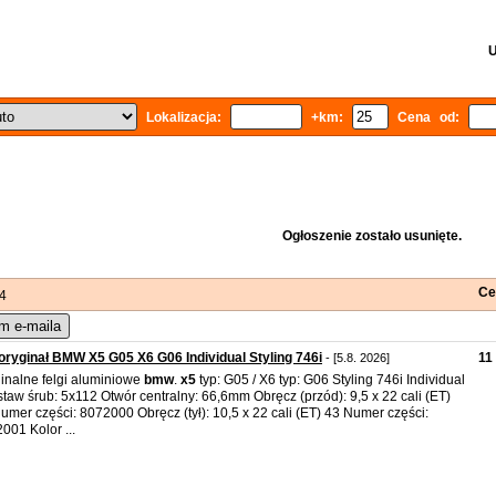
U
Lokalizacja:
+km:
Cena od:
Ogłoszenie zostało usunięte.
Ce
 4
m e-maila
 oryginał BMW X5 G05 X6 G06 Individual Styling 746i
11
- [5.8. 2026]
inalne felgi aluminiowe
bmw
.
x5
typ: G05 / X6 typ: G06 Styling 746i Individual
taw śrub: 5x112 Otwór centralny: 66,6mm Obręcz (przód): 9,5 x 22 cali (ET)
umer części: 8072000 Obręcz (tył): 10,5 x 22 cali (ET) 43 Numer części:
001 Kolor ...