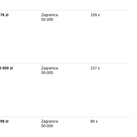
976 zł
Zagranica
109 x
00-000
0 000 zł
Zagranica
157 x
00-000
999 zł
Zagranica
86 x
00-000