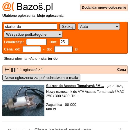
Dodaj
darmowe
ogłoszenie
Ulubione ogłoszenia
,
Moje ogłoszenia
Lokalizacja:
+km:
Cena od:
- do:
zł
Strona główna
>
Auto
>
starter do
Cena
1-1 ogłoszeń z 1
Nowe ogłoszenia za pośrednictwem e-maila
Starter do Access Tomahawk / M ...
- [22.7. 2026]
Nowy rozrusznik
do
ATV Access Tomahawk / MAX
250 / 300 / 400. Tri ...
Zagranica - 00-000
680 zł