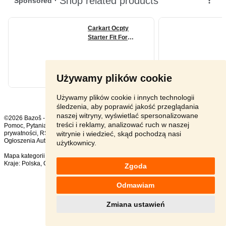
Używamy plików cookie
Używamy plików cookie i innych technologii
śledzenia, aby poprawić jakość przeglądania
naszej witryny, wyświetlać spersonalizowane
©2026 Bazoš -
sprzedam, ogłoszenia
treści i reklamy, analizować ruch w naszej
Pomoc
,
Pytania
,
Komentarze
,
Kontakt
,
Reklama
,
Regulamin
,
Polityka
witrynie i wiedzieć, skąd pochodzą nasi
prywatności
,
RSS
,
Ogłoszenia Auto ogółem:
1260
, w ciągu 24 godzin:
53
użytkownicy.
Mapa kategorii
,
Popularne wyszukiwania
Kraje:
Polska
,
Czechy
,
Słowacja
,
Austria
Zgoda
Odmawiam
Zmiana ustawień