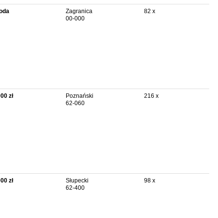
oda
Zagranica
82 x
00-000
000 zł
Poznański
216 x
62-060
000 zł
Słupecki
98 x
62-400