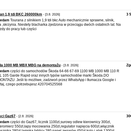
ran 1,9 tdi BKC 260000km
3 
- [3.8. 2026]
zedam
Tourana z silnikiem 1,9 tdi bkc Auto mechanicznie sprawne, silnik,
a ,skrzynia. Niestety blacharka zjedzona w przeciągu dwóch ostatnich lat. Na
zdy do pracy lub części
da 1000 MB MBX MBG na demontažu
Zg
- [3.8. 2026]
zedam
części do samochodów Škoda 64-66 67-69 1100 MB 1000 MB 110 R
L 105 Garde Rapid oraz innych typów samochodów marki Škoda.DO
NTAŻU. Jeśli to możliwe, zadzwoń przez WhatsApp i tłumacza Google i
taj, czego potrzebujesz.420704525568
sci Gaz67
30
- [2.8. 2026]
zedam
części do Gaz67, licznik 1100zl,surowy odlew kierownicy 300zl,
romierz 550zl,łapy mocowania 250zl,regulator napięcia 600zl,włącznik
usznika 280zl,lampka tablicy 280,panel zegarów 450zl,kolo i atak 1300zl