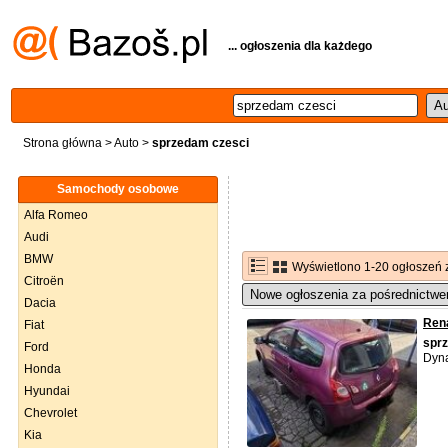
... ogłoszenia dla każdego
Strona główna
>
Auto
>
sprzedam czesci
Samochody osobowe
Alfa Romeo
Audi
BMW
Wyświetlono 1-20 ogłoszeń 
Citroën
Nowe ogłoszenia za pośrednictwe
Dacia
Rena
Fiat
spr
Ford
Dyna
Honda
Hyundai
Chevrolet
Kia