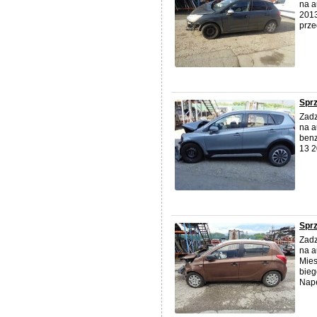
na a
2013
prze
Sprz
Zadz
na a
benz
13 2
Sprz
Zadz
na a
Mies
bie
Napę