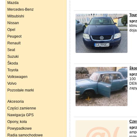
Mazda
Mercedes-Benz
Tou
Mitsubishi
spr
Nissan
klim
Opel
doja
Peugeot
Renault
Seat
Suzuki
Škoda
ško
Toyota
spr
Volkswagen
100 
Volvo
DEMO
zapy
Pozostałe marki
Akcesoria
Części zamienne
Nawigacja GPS
Cze
Opony, koła
spr
Powypadkowe
ampe
Radia samochodowe
rozr