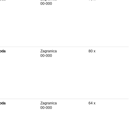
00-000
oda
Zagranica
80 x
00-000
oda
Zagranica
64 x
00-000