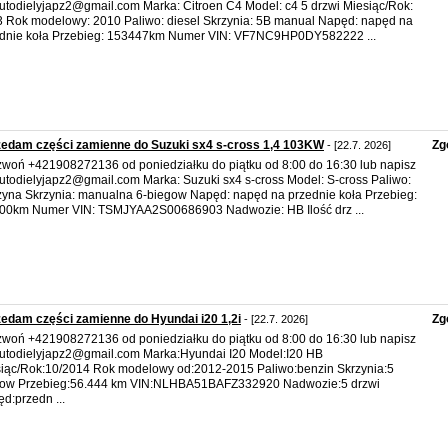
utodielyjapz2@gmail.com Marka: Citroen C4 Model: c4 5 drzwi Miesiąc/Rok:
 Rok modelowy: 2010 Paliwo: diesel Skrzynia: 5B manual Napęd: napęd na
dnie koła Przebieg: 153447km Numer VIN: VF7NC9HP0DY582222 ...
edam części zamienne do Suzuki sx4 s-cross 1,4 103KW
Zg
- [22.7. 2026]
woń +421908272136 od poniedziałku do piątku od 8:00 do 16:30 lub napisz
utodielyjapz2@gmail.com Marka: Suzuki sx4 s-cross Model: S-cross Paliwo:
yna Skrzynia: manualna 6-biegow Napęd: napęd na przednie koła Przebieg:
00km Numer VIN: TSMJYAA2S00686903 Nadwozie: HB Ilość drz ...
edam części zamienne do Hyundai i20 1,2i
Zg
- [22.7. 2026]
woń +421908272136 od poniedziałku do piątku od 8:00 do 16:30 lub napisz
utodielyjapz2@gmail.com Marka:Hyundai I20 Model:I20 HB
iąc/Rok:10/2014 Rok modelowy od:2012-2015 Paliwo:benzin Skrzynia:5
gow Przebieg:56.444 km VIN:NLHBA51BAFZ332920 Nadwozie:5 drzwi
d:przedn ...