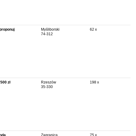
proponuj
Myśliborski
62 x
74-312
 500 zł
Rzeszów
198 x
35-330
oda
Zagranica
75 x