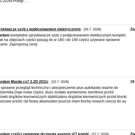
0.2026r.Przegl ...
yskiwacze szyb z podgrzewaniem elektrycznym
Za
- [26.7. 2026]
zedam
kompletne spryskiwacze szyb z podgrzewaniem elektrycznym komplet
jak na zdjęciach części pasują do w 180 i do 190 części używane sprawne
łanie. Zaproponuj cenę
zedam Mazda cx7 2,2D 2011r
19
- [22.7. 2026]
 sprawne przegląd techniczny i ubezpieczenie plus autokasko ważne do
ziernika.Daje nowe części, dużo zostało wymienione zwrotnice przód
ówki drążków kierowniczych stabilizatory drążków kierowniczych przód klocki
lcowe przód i tył.Nowy akumulator jeszcze mam trochę nowych rzeczy do au
edam części zamienne do toyota avensis t27 kombi
Zg
- [22.7. 2026]