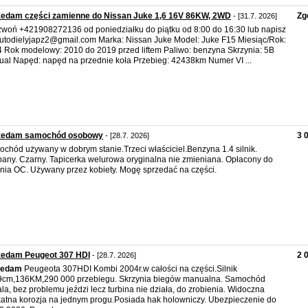
zedam części zamienne do Nissan Juke 1,6 16V 86KW, 2WD
Zg
- [31.7. 2026]
woń +421908272136 od poniedziałku do piątku od 8:00 do 16:30 lub napisz
utodielyjapz2@gmail.com Marka: Nissan Juke Model: Juke F15 Miesiąc/Rok:
 Rok modelowy: 2010 do 2019 przed liftem Paliwo: benzyna Skrzynia: 5B
al Napęd: napęd na przednie koła Przebieg: 42438km Numer VI ...
zedam samochód osobowy
3 
- [28.7. 2026]
chód używany w dobrym stanie.Trzeci właściciel.Benzyna 1.4 silnik.
any. Czarny. Tapicerka welurowa oryginalna nie zmieniana. Opłacony do
nia OC. Używany przez kobiety. Mogę sprzedać na części.
zedam Peugeot 307 HDI
2 
- [28.7. 2026]
zedam
Peugeota 307HDI Kombi 2004r.w całości na części.Silnik
cm,136KM,290 000 przebiegu. Skrzynia biegów manualna. Samochód
la, bez problemu jeździ lecz turbina nie działa, do zrobienia. Widoczna
katna korozja na jednym progu.Posiada hak holowniczy. Ubezpieczenie do