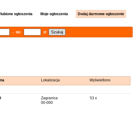
lubione ogłoszenia
Moje ogłoszenia
Dodaj darmowe ogłoszenie
- do:
zł
na
Lokalizacja
Wyświetlono
ł
Zagranica
53 x
00-000