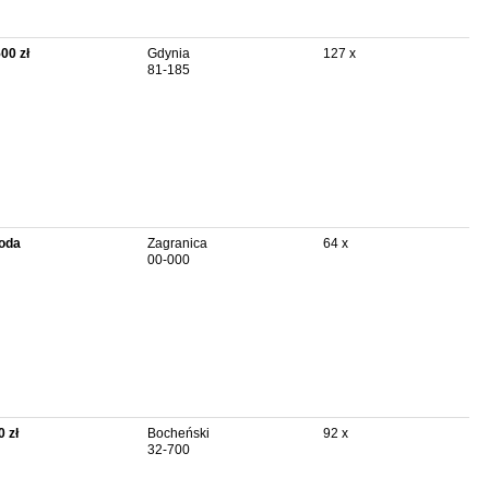
500 zł
Gdynia
127 x
81-185
oda
Zagranica
64 x
00-000
0 zł
Bocheński
92 x
32-700