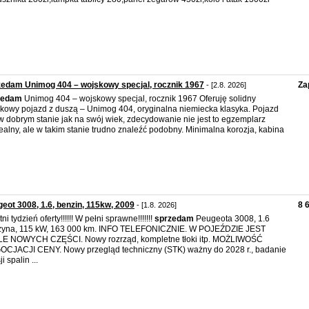
edam Unimog 404 – wojskowy specjal, rocznik 1967
Za
- [2.8. 2026]
zedam
Unimog 404 – wojskowy specjal, rocznik 1967 Oferuję solidny
kowy pojazd z duszą – Unimog 404, oryginalna niemiecka klasyka. Pojazd
 w dobrym stanie jak na swój wiek, zdecydowanie nie jest to egzemplarz
alny, ale w takim stanie trudno znaleźć podobny. Minimalna korozja, kabina
eot 3008, 1.6, benzin, 115kw, 2009
8 
- [1.8. 2026]
ni tydzień oferty!!!!!! W pełni sprawne!!!!!!!
sprzedam
Peugeota 3008, 1.6
zyna, 115 kW, 163 000 km. INFO TELEFONICZNIE. W POJEŹDZIE JEST
E NOWYCH CZĘŚCI. Nowy rozrząd, kompletne tłoki itp. MOŻLIWOŚĆ
CJACJI CENY. Nowy przegląd techniczny (STK) ważny do 2028 r., badanie
i spalin ...