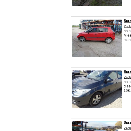
Sprz
Zadz
na a
Mies
manu
Sprz
Zadz
na a
dies
198.
Sprz
Zadz