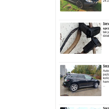
24.1
Spr
spr
tak 
dzia
Spr
Auto
paźd
końc
hamu
...
Sprz