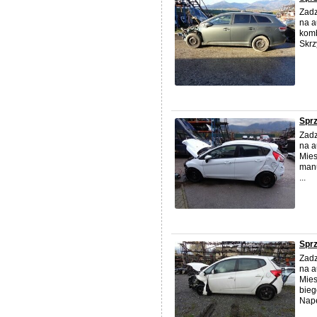
Zadz
na a
komb
Skrz
Sprz
Zadz
na a
Mies
man
...
Sprz
Zadz
na a
Mies
bie
Napę