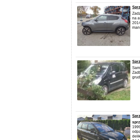
Spr
Zadz
na a
2014
manu
Spr
Samo
Zadb
grud
Spr
spr
1999
odpa
deli