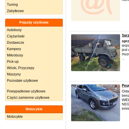
Tuning
Zabytkowe
Pojazdy użytkowe
Autobusy
Sprz
Ciężarówki
spr
Dostawcze
wojs
Kampery
jest
muze
Mikrobusy
...
Pick-up
Wózki, Przyczepy
Maszyny
Pozostałe użytkowe
Peug
Powypadkowe użytkowe
Ostat
ben
Części zamienne użytkowe
WIEL
NEGO
emisj
Motocykle
Motocykle