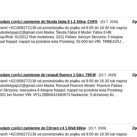
edam części zamienne do Skoda fabia II 1,2 44kw, CHFA
Zg
- [22.7. 2026]
woń +421908272136 od poniedziałku do piątku od 8:00 do 16:30 lub napisz
utodielyjapz2@gmail.com Marka: Škoda Fábia II Model: Fábia II HB
iąc/Rok: 01/2012 Rok modelowy: 2011 Paliwo: benzyn Skrzynia: 5 biegow
al Napęd: napęd na przednie koła Przebieg: 50.000 km VIN: TMBEA25J ...
edam części zamienne do renault fluence 1,5dci, 78KW
Zg
- [22.7. 2026]
woń +421908272136 od poniedziałku do piątku od 8:00 do 16:30 lub napisz
utodielyjapz2@gmail.com Marka: Renault Fluence Model: Fluence Paliwo:
el Skrzynia: manualna 6-biegow Napęd: napęd na przednie koła Przebieg:
001 km Numer VIN: VF1LZBB0642480973 Nadwozie: 5-drzwiowy Ilo ...
edam części zamienne do Citroen c4 1,6hdi 68kw
Zg
- [22.7. 2026]
woń +421908272136 od poniedziałku do piątku od 8:00 do 16:30 lub napisz