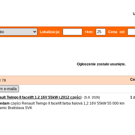
U
Lokalizacja:
+km:
Cena od:
Ogłoszenie zostało usunięte.
Ce
z 78
m e-maila
ult Twingo II facelift 1,2 16V 55kW r.2012 części
1 z
- [5.8. 2026]
zedam
części Renault Twingo II facelift farba fialová 1,2 16V 55kW 55 000 km
mic Bratislava SVK