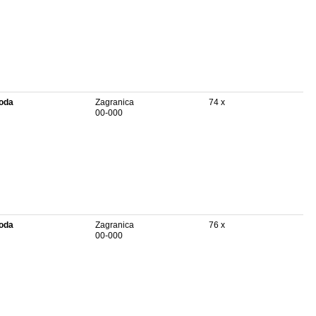
oda
Zagranica
74 x
00-000
oda
Zagranica
76 x
00-000