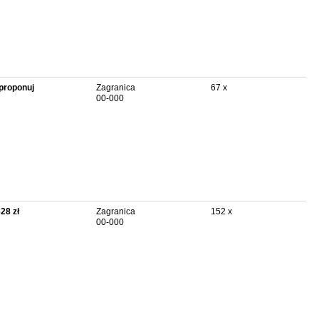
proponuj
Zagranica
67 x
00-000
628 zł
Zagranica
152 x
00-000