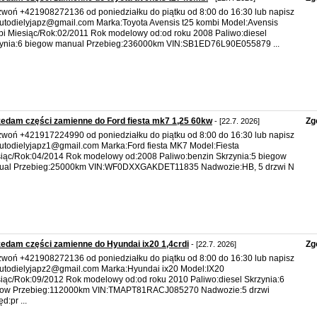
woń +421908272136 od poniedziałku do piątku od 8:00 do 16:30 lub napisz
utodielyjapz@gmail.com Marka:Toyota Avensis t25 kombi Model:Avensis
i Miesiąc/Rok:02/2011 Rok modelowy od:od roku 2008 Paliwo:diesel
ynia:6 biegow manual Przebieg:236000km VIN:SB1ED76L90E055879 ...
edam części zamienne do Ford fiesta mk7 1,25 60kw
Zg
- [22.7. 2026]
woń +421917224990 od poniedziałku do piątku od 8:00 do 16:30 lub napisz
utodielyjapz1@gmail.com Marka:Ford fiesta MK7 Model:Fiesta
iąc/Rok:04/2014 Rok modelowy od:2008 Paliwo:benzin Skrzynia:5 biegow
ual Przebieg:25000km VIN:WF0DXXGAKDET11835 Nadwozie:HB, 5 drzwi N
edam części zamienne do Hyundai ix20 1,4crdi
Zg
- [22.7. 2026]
woń +421908272136 od poniedziałku do piątku od 8:00 do 16:30 lub napisz
utodielyjapz2@gmail.com Marka:Hyundai ix20 Model:IX20
iąc/Rok:09/2012 Rok modelowy od:od roku 2010 Paliwo:diesel Skrzynia:6
gow Przebieg:112000km VIN:TMAPT81RACJ085270 Nadwozie:5 drzwi
d:pr ...