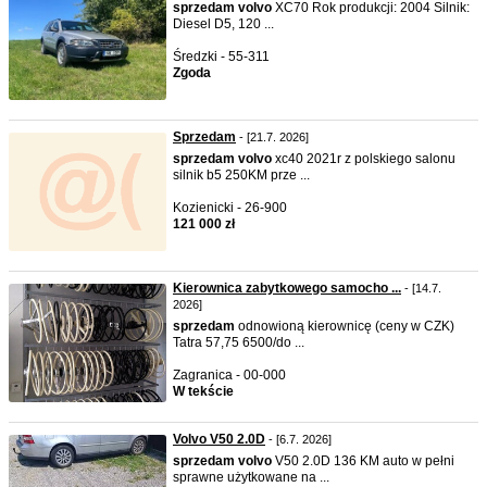
sprzedam
volvo
XC70 Rok produkcji: 2004 Silnik:
Diesel D5, 120 ...
Średzki - 55-311
Zgoda
Sprzedam
- [21.7. 2026]
sprzedam
volvo
xc40 2021r z polskiego salonu
silnik b5 250KM prze ...
Kozienicki - 26-900
121 000 zł
Kierownica zabytkowego samocho ...
- [14.7.
2026]
sprzedam
odnowioną kierownicę (ceny w CZK)
Tatra 57,75 6500/do ...
Zagranica - 00-000
W tekście
Volvo V50 2.0D
- [6.7. 2026]
sprzedam
volvo
V50 2.0D 136 KM auto w pełni
sprawne użytkowane na ...