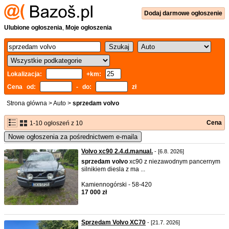
Dodaj
darmowe
ogłoszenie
Ulubione ogłoszenia
,
Moje ogłoszenia
Lokalizacja:
+km:
Cena od:
- do:
zł
Strona główna
>
Auto
>
sprzedam volvo
Cena
1-10 ogłoszeń z 10
Nowe ogłoszenia za pośrednictwem e-maila
Volvo xc90 2.4.d.manual.
- [6.8. 2026]
sprzedam
volvo
xc90 z niezawodnym pancernym
silnikiem diesla z ma ...
Kamiennogórski - 58-420
17 000 zł
Sprzedam Volvo XC70
- [21.7. 2026]