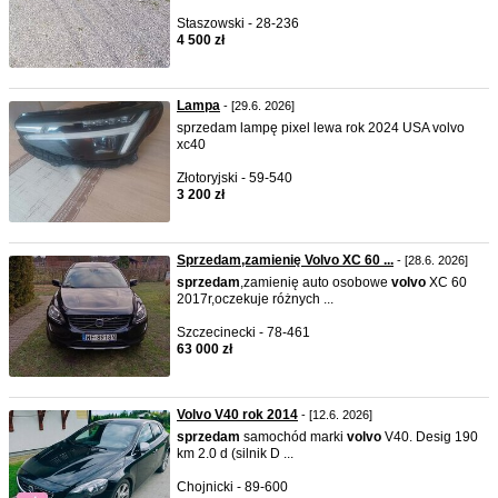
Staszowski - 28-236
4 500 zł
Lampa
- [29.6. 2026]
sprzedam lampę pixel lewa rok 2024 USA volvo
xc40
Złotoryjski - 59-540
3 200 zł
Sprzedam,zamienię Volvo XC 60 ...
- [28.6. 2026]
sprzedam
,zamienię auto osobowe
volvo
XC 60
2017r,oczekuje różnych ...
Szczecinecki - 78-461
63 000 zł
Volvo V40 rok 2014
- [12.6. 2026]
sprzedam
samochód marki
volvo
V40. Desig 190
km 2.0 d (silnik D ...
Chojnicki - 89-600