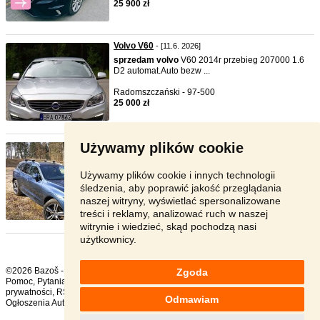
25 900 zł
Volvo V60
- [11.6. 2026]
sprzedam
volvo
V60 2014r przebieg 207000 1.6
D2 automat.Auto bezw ...
Radomszczański - 97-500
25 000 zł
Używamy plików cookie
Sprzedam Volvo XC60 T5 AWD 4x4 ...
- [11.6. 2026]
sprzedam
volvo
XC60 T5 AWD 4x4 Momentum z
2020r modelowo 2021r. Z ...
Używamy plików cookie i innych technologii
śledzenia, aby poprawić jakość przeglądania
Białystok - 15-642
naszej witryny, wyświetlać spersonalizowane
107 900 zł
treści i reklamy, analizować ruch w naszej
witrynie i wiedzieć, skąd pochodzą nasi
użytkownicy.
©2026 Bazoš -
sprzedam, ogłoszenia
Zgoda
Pomoc
,
Pytania
,
Komentarze
,
Kontakt
,
Reklama
,
Regulamin
,
Polityka
prywatności
,
RSS
,
Odmawiam
Ogłoszenia Auto ogółem:
1270
, w ciągu 24 godzin:
20