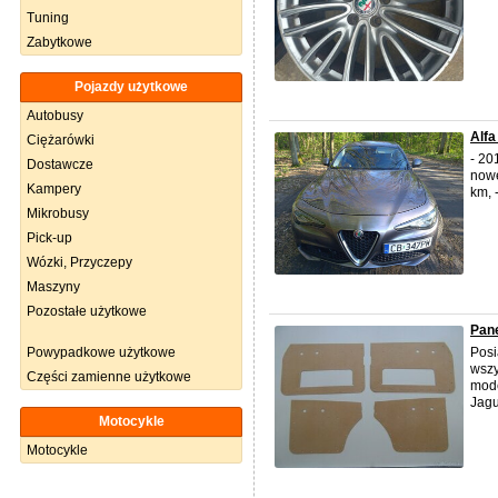
Tuning
Zabytkowe
Pojazdy użytkowe
Autobusy
Alfa
Ciężarówki
- 20
Dostawcze
nowe
Kampery
km, 
Mikrobusy
Pick-up
Wózki, Przyczepy
Maszyny
Pozostałe użytkowe
Pane
Powypadkowe użytkowe
Posi
wszy
Części zamienne użytkowe
mode
Jagu
Motocykle
Motocykle