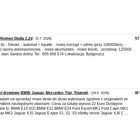
 Romeo Giulia 2.2d
57
- [3.7. 2026]
16r, - Diesel, - automat + łopatki, - nowy rozrząd + odma (przy 106000km), -
 opony wielosezonowe, - nowy akumulator, - nowe klocki, - przebieg: 125000
- stan: bardzo dobry. Tel.: 605 606 674 Lokalizacja: Bydgoszcz
l drzwiowy BMW, Jaguar, Mercedes, Fiat, Triumph
W 
- [18.6. 2026]
adam na sprzedaż nowe deski do drzwi wykonane zgodnie z oryginałem ze
stkimi niezbędnymi otworami. Cena za sztukę wynosi 22 Euro Dostępne
le to: BMW E10 (02) BMW E12 BMW E24 Ford Escort MK1 Ford Capri MK1
ar MK2 Jaguar XJS Jaguar E-type S1, S2, S3 všetky verzie Jaguar XJ6 C ...