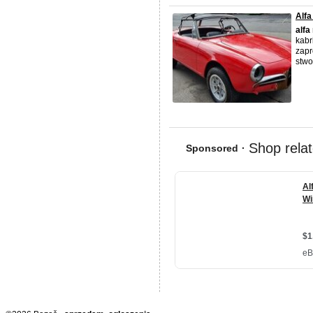
Alfa
alfa
kabr
zapr
stwo