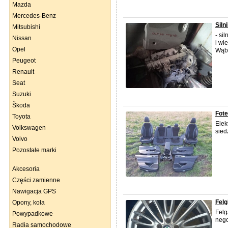
Mazda
Mercedes-Benz
Siln
Mitsubishi
- si
Nissan
i wi
Opel
Wąb
Peugeot
Renault
Seat
Suzuki
Škoda
Fote
Toyota
Elek
Volkswagen
sied
Volvo
Pozostałe marki
Akcesoria
Części zamienne
Nawigacja GPS
Felg
Opony, koła
Felg
Powypadkowe
nego
Radia samochodowe