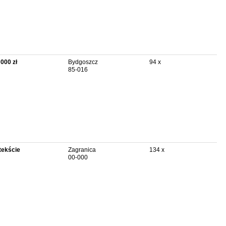
 000 zł
Bydgoszcz
94 x
85-016
tekście
Zagranica
134 x
00-000