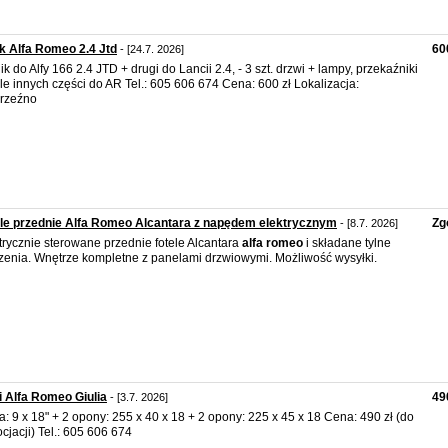
ik Alfa Romeo 2.4 Jtd
60
- [24.7. 2026]
lnik do Alfy 166 2.4 JTD + drugi do Lancii 2.4, - 3 szt. drzwi + lampy, przekaźniki
ele innych części do AR Tel.: 605 606 674 Cena: 600 zł Lokalizacja:
rzeźno
le przednie Alfa Romeo Alcantara z napędem elektrycznym
Zg
- [8.7. 2026]
trycznie sterowane przednie fotele Alcantara
alfa
romeo
i składane tylne
zenia. Wnętrze kompletne z panelami drzwiowymi. Możliwość wysyłki.
i Alfa Romeo Giulia
49
- [3.7. 2026]
a: 9 x 18" + 2 opony: 255 x 40 x 18 + 2 opony: 225 x 45 x 18 Cena: 490 zł (do
cjacji) Tel.: 605 606 674