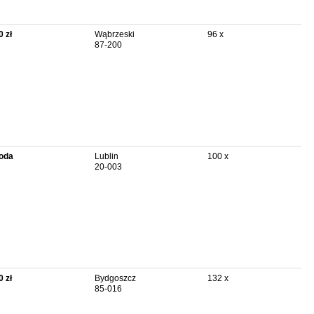
0 zł
Wąbrzeski
96 x
87-200
oda
Lublin
100 x
20-003
0 zł
Bydgoszcz
132 x
85-016