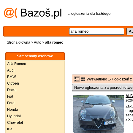
... ogłoszenia dla każdego
Strona główna
>
Auto
>
alfa romeo
Samochody osobowe
Alfa Romeo
Audi
BMW
Wyświetlono 1-7 ogłoszeń z
Citroën
Nowe ogłoszenia za pośrednictwe
Dacia
ALF
Fiat
2026
Ford
Zaku
Honda
drog
zabe
Hyundai
z XI
Chevrolet
Kia