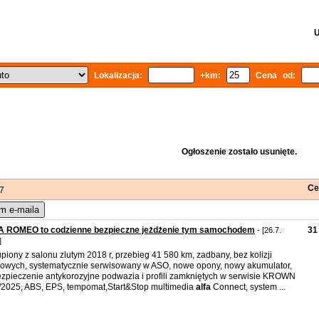
U
Lokalizacja:
+km:
Cena od:
Ogłoszenie zostało usunięte.
Ce
 7
m e-maila
A ROMEO to codzienne bezpieczne jeżdżenie tym samochodem
31
- [26.7.
]
piony z salonu zlutym 2018 r, przebieg 41 580 km, zadbany, bez kolizji
owych, systematycznie serwisowany w ASO, nowe opony, nowy akumulator,
zpieczenie antykorozyjne podwazia i profili zamkniętych w serwisie KROWN
I/2025, ABS, EPS, tempomat,Start&Stop multimedia
alfa
Connect, system ...