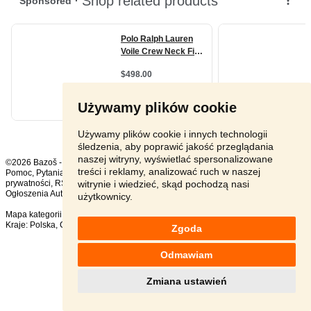
Używamy plików cookie
Używamy plików cookie i innych technologii
śledzenia, aby poprawić jakość przeglądania
naszej witryny, wyświetlać spersonalizowane
©2026 Bazoš -
sprzedam, ogłoszenia
treści i reklamy, analizować ruch w naszej
Pomoc
,
Pytania
,
Komentarze
,
Kontakt
,
Reklama
,
Regulamin
,
Polityka
witrynie i wiedzieć, skąd pochodzą nasi
prywatności
,
RSS
,
Ogłoszenia Auto ogółem:
1269
, w ciągu 24 godzin:
18
użytkownicy.
Mapa kategorii
,
Popularne wyszukiwania
Kraje:
Polska
,
Czechy
,
Słowacja
,
Austria
Zgoda
Odmawiam
Zmiana ustawień