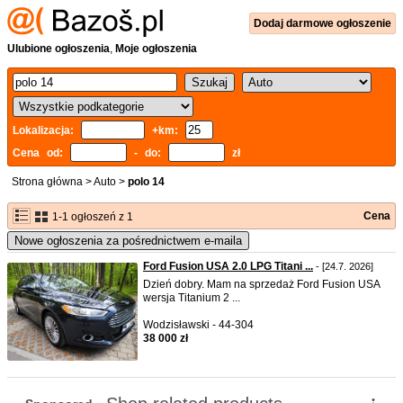
Dodaj
darmowe
ogłoszenie
Ulubione ogłoszenia
,
Moje ogłoszenia
Lokalizacja:
+km:
Cena od:
- do:
zł
Strona główna
>
Auto
>
polo 14
Cena
1-1 ogłoszeń z 1
Nowe ogłoszenia za pośrednictwem e-maila
Ford Fusion USA 2.0 LPG Titani ...
- [24.7. 2026]
Dzień dobry. Mam na sprzedaż Ford Fusion USA
wersja Titanium 2 ...
Wodzisławski - 44-304
38 000 zł