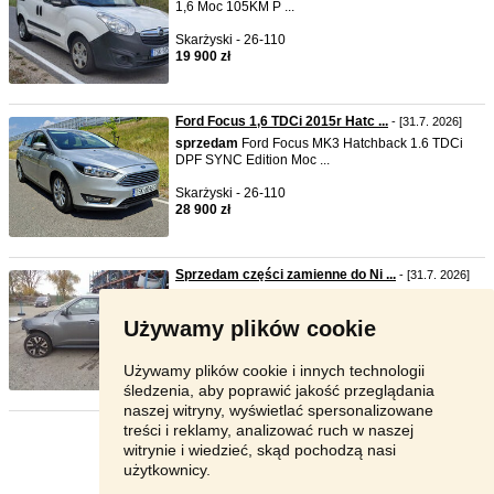
1,6 Moc 105KM P ...
Skarżyski - 26-110
19 900 zł
Ford Focus 1,6 TDCi 2015r Hatc ...
- [31.7. 2026]
sprzedam
Ford Focus MK3 Hatchback 1.6 TDCi
DPF SYNC Edition Moc ...
Skarżyski - 26-110
28 900 zł
Sprzedam części zamienne do Ni ...
- [31.7. 2026]
Zadzwoń +421908272136 od poniedziałku do
piątku od 8:00 do 16:30 ...
Używamy plików cookie
Zagranica - 00-000
Zgoda
Używamy plików cookie i innych technologii
śledzenia, aby poprawić jakość przeglądania
naszej witryny, wyświetlać spersonalizowane
treści i reklamy, analizować ruch w naszej
Strona:
1
2
3
Następna
witrynie i wiedzieć, skąd pochodzą nasi
użytkownicy.