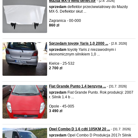
Mazda MX-5 wind deflector
- [2.8. 2026]
sprzedam
deflektor przeciwwiatrowy do Mazdy
MX-5. Deflektor skut ...
Zagranica - 00-000
860 zł
Sprzedam toyotę Yaris 1,0 2000 ...
- [2.8. 2026]
sprzedam
toyotę Yaris z niezawodnym i
ekonomicznym silnikiem 1,0 ...
Kielce - 25-532
2 700 zł
Fiat Grande Punto 1.4 benzyna ...
- [31.7. 2026]
sprzedam
Fiat Grande Punto. Rok produkcji: 2007
r. Silnik 1.4 b ...
Opole - 45-005
3 490 zł
Opel Combo D 1,6 cdti 105KM 20 ...
- [31.7. 2026]
sprzedam
Opel Combo D Produkcja 2017r Silnik