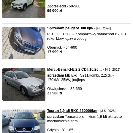
Zgorzelecki - 59-900
99 000 zł
Sprzedam peugeot 308 igła
- [4.8. 2026]
PEUGEOT 308 – Kompaktowy samochód z 2013
roku, który łączy wygodę ...
Obornicki - 64-600
17 999 zł
Merc.-Benz Kl-E 2,2 CDI, 10/20 ...
- [4.8. 2026]
sprzedam
MB E-kl., S211/kombi, 2,2cdi, -
170kM/125kW, (najleps ...
Oświęcimski - 32-650
23 500 zł
Touran 1,9 tdi BKC 260000km
- [3.8. 2026]
sprzedam
Tourana z silnikiem 1,9 tdi bkc
auto
mechanicznie spra ...
Gdynia - 81-185