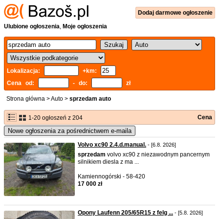
Dodaj
darmowe
ogłoszenie
Ulubione ogłoszenia
,
Moje ogłoszenia
Lokalizacja:
+km:
Cena od:
- do:
zł
Strona główna
>
Auto
>
sprzedam auto
Cena
1-20 ogłoszeń z 204
Nowe ogłoszenia za pośrednictwem e-maila
Volvo xc90 2.4.d.manual.
- [6.8. 2026]
sprzedam
volvo xc90 z niezawodnym pancernym
silnikiem diesla z ma ...
Kamiennogórski - 58-420
17 000 zł
Opony Laufenn 205/65R15 z felg ...
- [5.8. 2026]