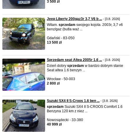
3 500 zł
Jeep Liberty 200gaz3r 3,7 V6 b ...
- [3.8. 2026]
Witam.
sprzedam
swojego kojota. 2003r, 3,7 v6
benz/gaz (butla waż ...
Gdański - 83-050
13 500 zł
Sprzedam seat Altea 2005r 1.6 ...
- [3.8. 2026]
Dzień dobry
sprzedam
w bardzo dobrym stanie
Seat altea 1.6 benzyn ...
Wrocław - 50-003
2 800 zł
Suzuki SX4 II S-Croos 1.6 ben ...
- [3.8. 2026]
sprzedam
Suzuki SX4 II S-CROOS Comfort 1.6
Benzyna 120 km z niez ...
Nowosądecki - 33-380
40 999 zł