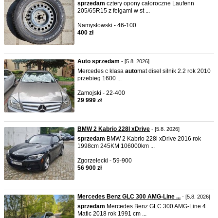
sprzedam
cztery opony całoroczne Laufenn
205/65R15 z felgami w st ...
Namysłowski - 46-100
400 zł
Auto sprzedam
- [5.8. 2026]
Mercedes c klasa
auto
mat disel silnik 2.2 rok 2010
przebieg 1600 ...
Zamojski - 22-400
29 999 zł
BMW 2 Kabrio 228I xDrive
- [5.8. 2026]
sprzedam
BMW 2 Kabrio 228i xDrive 2016 rok
1998cm 245KM 106000km ...
Zgorzelecki - 59-900
56 900 zł
Mercedes Benz GLC 300 AMG-Line ...
- [5.8. 2026]
sprzedam
Mercedes Benz GLC 300 AMG-Line 4
Matic 2018 rok 1991 cm ...