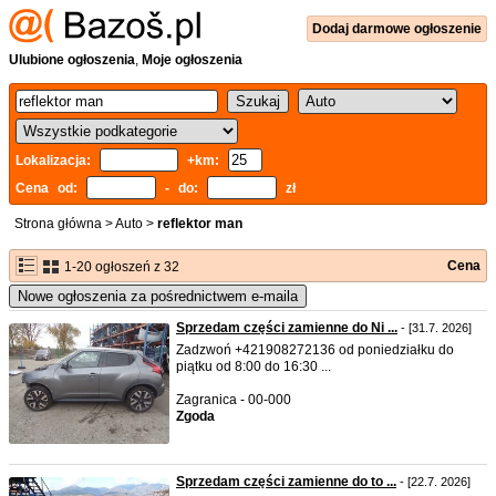
Dodaj
darmowe
ogłoszenie
Ulubione ogłoszenia
,
Moje ogłoszenia
Lokalizacja:
+km:
Cena od:
- do:
zł
Strona główna
>
Auto
>
reflektor man
Cena
1-20 ogłoszeń z 32
Nowe ogłoszenia za pośrednictwem e-maila
Sprzedam części zamienne do Ni ...
- [31.7. 2026]
Zadzwoń +421908272136 od poniedziałku do
piątku od 8:00 do 16:30 ...
Zagranica - 00-000
Zgoda
Sprzedam części zamienne do to ...
- [22.7. 2026]