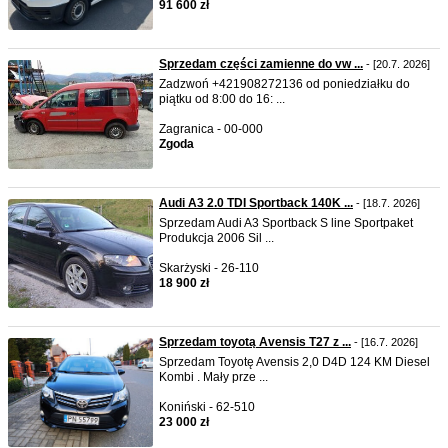
91 600 zł
Sprzedam części zamienne do vw ...
- [20.7. 2026]
Zadzwoń +421908272136 od poniedziałku do
piątku od 8:00 do 16: ...
Zagranica - 00-000
Zgoda
Audi A3 2.0 TDI Sportback 140K ...
- [18.7. 2026]
Sprzedam Audi A3 Sportback S line Sportpaket
Produkcja 2006 Sil ...
Skarżyski - 26-110
18 900 zł
Sprzedam toyotą Avensis T27 z ...
- [16.7. 2026]
Sprzedam Toyotę Avensis 2,0 D4D 124 KM Diesel
Kombi . Mały prze ...
Koniński - 62-510
23 000 zł