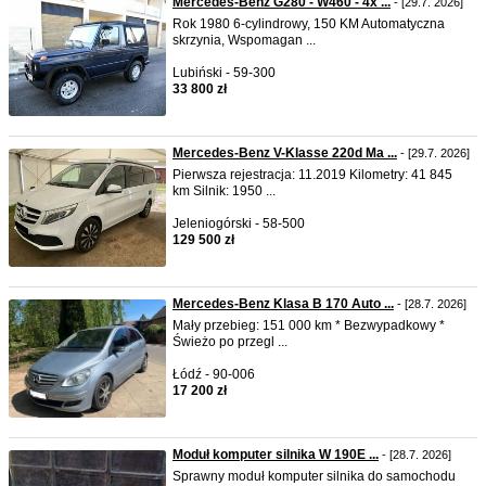
Mercedes-Benz G280 - W460 - 4x ...
- [29.7. 2026]
Rok 1980 6-cylindrowy, 150 KM Automatyczna
skrzynia, Wspomagan ...
Lubiński - 59-300
33 800 zł
Mercedes-Benz V-Klasse 220d Ma ...
- [29.7. 2026]
Pierwsza rejestracja: 11.2019 Kilometry: 41 845
km Silnik: 1950 ...
Jeleniogórski - 58-500
129 500 zł
Mercedes-Benz Klasa B 170 Auto ...
- [28.7. 2026]
Mały przebieg: 151 000 km * Bezwypadkowy *
Świeżo po przegl ...
Łódź - 90-006
17 200 zł
Moduł komputer silnika W 190E ...
- [28.7. 2026]
Sprawny moduł komputer silnika do samochodu