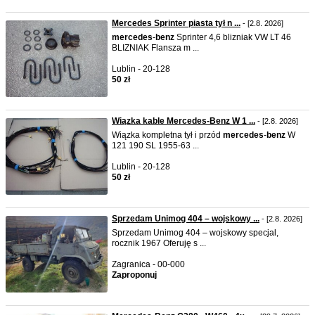
Mercedes Sprinter piasta tył n ...
- [2.8. 2026]
mercedes
-
benz
Sprinter 4,6 blizniak VW LT 46
BLIZNIAK Flansza m ...
Lublin - 20-128
50 zł
Wiązka kable Mercedes-Benz W 1 ...
- [2.8. 2026]
Wiązka kompletna tył i przód
mercedes
-
benz
W
121 190 SL 1955-63 ...
Lublin - 20-128
50 zł
Sprzedam Unimog 404 – wojskowy ...
- [2.8. 2026]
Sprzedam Unimog 404 – wojskowy specjal,
rocznik 1967 Oferuję s ...
Zagranica - 00-000
Zaproponuj