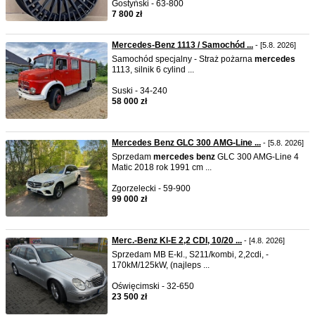
Gostyński - 63-800
7 800 zł
Mercedes-Benz 1113 / Samochód ...
- [5.8. 2026]
Samochód specjalny - Straż pożarna
mercedes
1113, silnik 6 cylind ...
Suski - 34-240
58 000 zł
Mercedes Benz GLC 300 AMG-Line ...
- [5.8. 2026]
Sprzedam
mercedes
benz
GLC 300 AMG-Line 4
Matic 2018 rok 1991 cm ...
Zgorzelecki - 59-900
99 000 zł
Merc.-Benz Kl-E 2,2 CDI, 10/20 ...
- [4.8. 2026]
Sprzedam MB E-kl., S211/kombi, 2,2cdi, -
170kM/125kW, (najleps ...
Oświęcimski - 32-650
23 500 zł