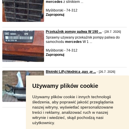
mercedes
z silnikiem ...
Myśliborski - 74-312
Zaproponuj
Przekaźnik pompy paliwa W 190 ...
- [28.7. 2026]
Sprawny używany przekaźnik pompy paliwa do
samochodu
mercedes
W 1 ...
Myśliborski - 74-312
Zaproponuj
Błotniki LiP,chłodnica ,pas ,w ...
- [26.7. 2026]
mercedes
-
benz
W 212 lift Okular L i P Błotnik L i P
Belka i st ...
Używamy plików cookie
Lublin - 20-128
750 zł
Używamy plików cookie i innych technologii
śledzenia, aby poprawić jakość przeglądania
naszej witryny, wyświetlać spersonalizowane
treści i reklamy, analizować ruch w naszej
Strona:
1
2
3
Następna
witrynie i wiedzieć, skąd pochodzą nasi
użytkownicy.