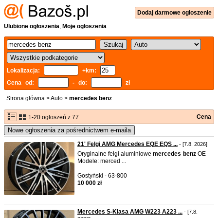
Dodaj
darmowe
ogłoszenie
Ulubione ogłoszenia
,
Moje ogłoszenia
Lokalizacja:
+km:
Cena od:
- do:
zł
Strona główna
>
Auto
>
mercedes benz
Cena
1-20 ogłoszeń z 77
Nowe ogłoszenia za pośrednictwem e-maila
21' Felgi AMG Mercedes EQE EQS ...
- [7.8. 2026]
Oryginalne felgi aluminiowe
mercedes
-
benz
OE
Modele: merced ...
Gostyński - 63-800
10 000 zł
Mercedes S-Klasa AMG W223 A223 ...
- [7.8.