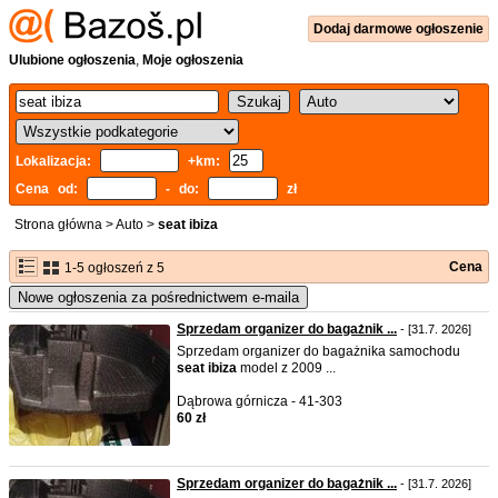
Dodaj
darmowe
ogłoszenie
Ulubione ogłoszenia
,
Moje ogłoszenia
Lokalizacja:
+km:
Cena od:
- do:
zł
Strona główna
>
Auto
>
seat ibiza
Cena
1-5 ogłoszeń z 5
Nowe ogłoszenia za pośrednictwem e-maila
Sprzedam organizer do bagażnik ...
- [31.7. 2026]
Sprzedam organizer do bagażnika samochodu
seat
ibiza
model z 2009 ...
Dąbrowa górnicza - 41-303
60 zł
Sprzedam organizer do bagażnik ...
- [31.7. 2026]