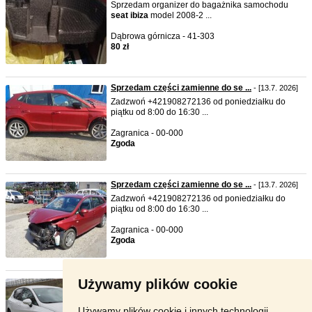
Sprzedam organizer do bagażnika samochodu
seat
ibiza
model 2008-2 ...
Dąbrowa górnicza - 41-303
80 zł
Sprzedam części zamienne do se ...
- [13.7. 2026]
Zadzwoń +421908272136 od poniedziałku do
piątku od 8:00 do 16:30 ...
Zagranica - 00-000
Zgoda
Sprzedam części zamienne do se ...
- [13.7. 2026]
Zadzwoń +421908272136 od poniedziałku do
piątku od 8:00 do 16:30 ...
Zagranica - 00-000
Zgoda
Używamy plików cookie
Seat Ibiza ITECH 1,6TDI 90KM 2 ...
- [16.6. 2026]
Sprzedam
seat
ibiza
IV ITECH Hatchback
Produkcja 2013r Silnik ...
Używamy plików cookie i innych technologii