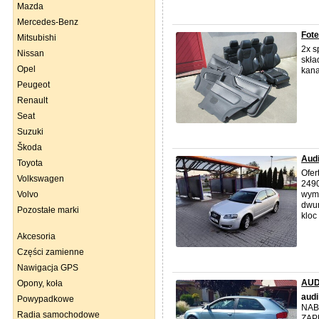
Mazda
Mercedes-Benz
Fot
Mitsubishi
2x s
Nissan
skła
Opel
kana
Peugeot
Renault
Seat
Suzuki
Škoda
Audi
Toyota
Ofer
Volkswagen
2490
Volvo
wymi
dwum
Pozostałe marki
kloc 
Akcesoria
Części zamienne
Nawigacja GPS
AUDI
Opony, koła
audi
Powypadkowe
NAB
Radia samochodowe
ZAP