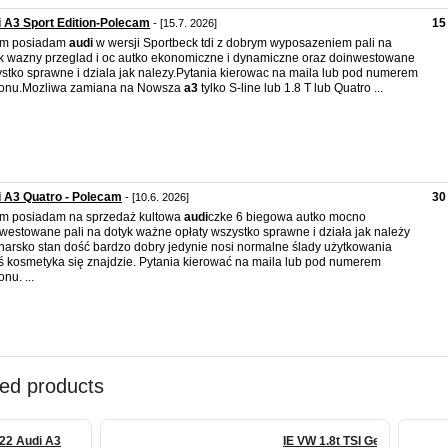
 A3 Sport Edition-Polecam
15
- [15.7. 2026]
am posiadam
audi
w wersji Sportbeck tdi z dobrym wyposazeniem pali na
k wazny przeglad i oc autko ekonomiczne i dynamiczne oraz doinwestowane
stko sprawne i dziala jak nalezy.Pytania kierowac na maila lub pod numerem
fonu.Mozliwa zamiana na Nowsza
a3
tylko S-line lub 1.8 T lub Quatro ...
 A3 Quatro - Polecam
30
- [10.6. 2026]
m posiadam na sprzedaż kultowa
audi
czke 6 biegowa autko mocno
westowane pali na dotyk ważne opłaty wszystko sprawne i działa jak należy
harsko stan dość bardzo dobry jedynie nosi normalne ślady użytkowania
ś kosmetyka się znajdzie. Pytania kierować na maila lub pod numerem
onu. ...