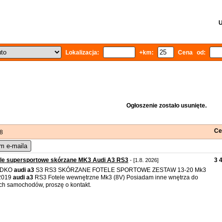
U
Lokalizacja:
+km:
Cena od:
Ogłoszenie zostało usunięte.
Ce
 8
m e-maila
ele supersportowe skórzane MK3 Audi A3 RS3
3 
- [1.8. 2026]
ADKO
audi
a3
S3 RS3 SKÓRZANE FOTELE SPORTOWE ZESTAW 13-20 Mk3
 2019
audi
a3
RS3 Fotele wewnętrzne Mk3 (8V) Posiadam inne wnętrza do
ch samochodów, proszę o kontakt.