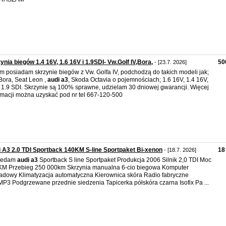
ynia biegów 1.4 16V, 1.6 16V i 1.9SDI- Vw.Golf IV,Bora,
50
- [23.7. 2026]
m posiadam skrzynie biegów z Vw. Golfa IV, podchodzą do takich modeli jak;
Bora, Seat Leon ,
audi
a3
, Skoda Octavia o pojemnościach; 1.6 16V, 1.4 16V,
 1.9 SDI. Skrzynie są 100% sprawne, udzielam 30 dniowej gwarancji. Więcej
rmacji można uzyskać pod nr tel 667-120-500
 A3 2.0 TDI Sportback 140KM S-line Sportpaket Bi-xenon
18
- [18.7. 2026]
zedam
audi
a3
Sportback S line Sportpaket Produkcja 2006 Silnik 2,0 TDI Moc
M Przebieg 250 000km Skrzynia manualna 6-cio biegowa Komputer
adowy Klimatyzacja automatyczna Kierownica skóra Radio fabryczne
P3 Podgrzewane przednie siedzenia Tapicerka półskóra czarna Isofix Pa ...