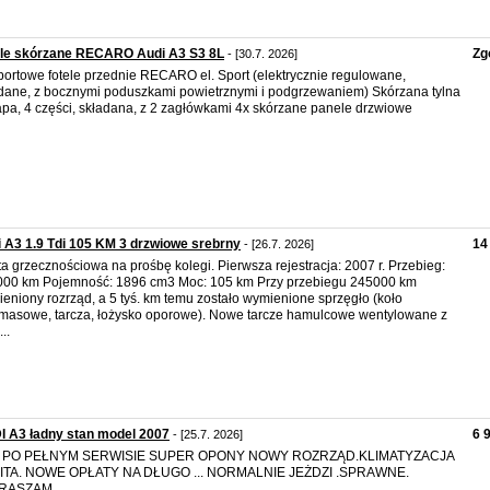
ele skórzane RECARO Audi A3 S3 8L
Zg
- [30.7. 2026]
portowe fotele przednie RECARO el. Sport (elektrycznie regulowane,
dane, z bocznymi poduszkami powietrznymi i podgrzewaniem) Skórzana tylna
pa, 4 części, składana, z 2 zagłówkami 4x skórzane panele drzwiowe
 A3 1.9 Tdi 105 KM 3 drzwiowe srebrny
14
- [26.7. 2026]
ta grzecznościowa na prośbę kolegi. Pierwsza rejestracja: 2007 r. Przebieg:
00 km Pojemność: 1896 cm3 Moc: 105 km Przy przebiegu 245000 km
eniony rozrząd, a 5 tyś. km temu zostało wymienione sprzęgło (koło
asowe, tarcza, łożysko oporowe). Nowe tarcze hamulcowe wentylowane z
...
 A3 ładny stan model 2007
6 
- [25.7. 2026]
PO PEŁNYM SERWISIE SUPER OPONY NOWY ROZRZĄD.KLIMATYZACJA
ITA. NOWE OPŁATY NA DŁUGO ... NORMALNIE JEŻDZI .SPRAWNE.
RASZAM