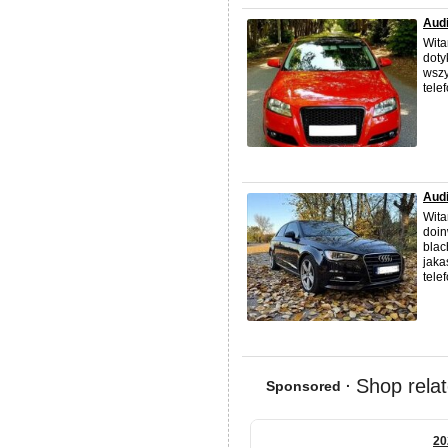
Audi
Wit
doty
wszy
tele
Audi
Wita
doin
blac
jaka
telef