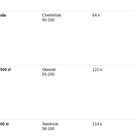
oda
Chełmiński
64 x
86-200
 500 zł
Oławski
122 x
55-200
900 zł
Świdnicki
214 x
58-100