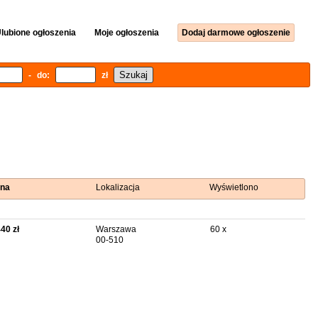
lubione ogłoszenia
Moje ogłoszenia
Dodaj darmowe ogłoszenie
- do:
zł
na
Lokalizacja
Wyświetlono
440 zł
Warszawa
60 x
00-510