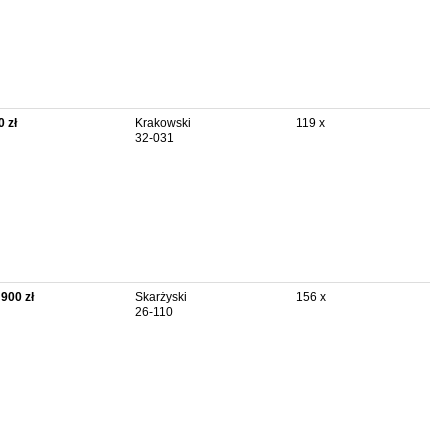
0 zł
Krakowski
119 x
32-031
 900 zł
Skarżyski
156 x
26-110