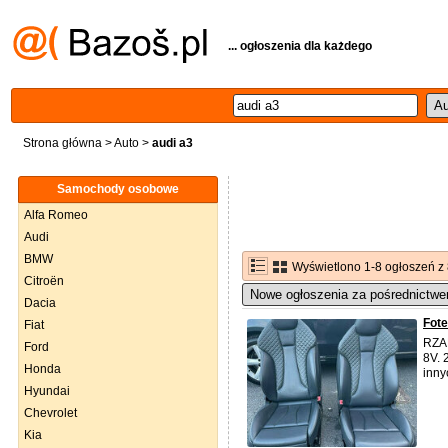
... ogłoszenia dla każdego
Strona główna
>
Auto
>
audi a3
Samochody osobowe
Alfa Romeo
Audi
BMW
Wyświetlono 1-8 ogłoszeń z
Citroën
Nowe ogłoszenia za pośrednictwe
Dacia
Fot
Fiat
RZ
Ford
8V.
Honda
inny
Hyundai
Chevrolet
Kia