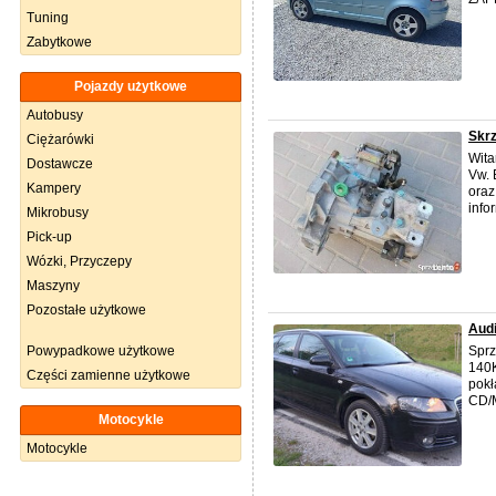
Tuning
Zabytkowe
Pojazdy użytkowe
Autobusy
Skrz
Ciężarówki
Wita
Dostawcze
Vw. 
Kampery
oraz
info
Mikrobusy
Pick-up
Wózki, Przyczepy
Maszyny
Pozostałe użytkowe
Audi
Powypadkowe użytkowe
Spr
140K
Części zamienne użytkowe
pokł
CD/M
Motocykle
Motocykle