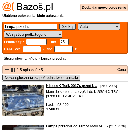
Dodaj
darmowe
ogłoszenie
Ulubione ogłoszenia
,
Moje ogłoszenia
Lokalizacja:
+km:
Cena od:
- do:
zł
Strona główna
>
Auto
>
lampa przednia
Cena
1-5 ogłoszeń z 5
Nowe ogłoszenia za pośrednictwem e-maila
Nissan X-Trail, 2017r. przed L ...
- [29.7. 2026]
Mam do sprzedania części do NISSAN X-TRAIL
przed LIFTINGIEM 1.6 D ...
Łaski - 98-100
1 500 zł
Lampa przednia do samochodu os ...
- [26.7. 2026]