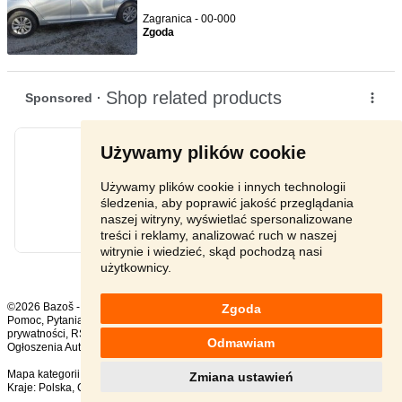
Zagranica - 00-000
Zgoda
Używamy plików cookie
Używamy plików cookie i innych technologii
śledzenia, aby poprawić jakość przeglądania
naszej witryny, wyświetlać spersonalizowane
treści i reklamy, analizować ruch w naszej
witrynie i wiedzieć, skąd pochodzą nasi
użytkownicy.
©2026 Bazoš -
sprzedam, ogłoszenia
Zgoda
Pomoc
,
Pytania
,
Komentarze
,
Kontakt
,
Reklama
,
Regulamin
,
Polityka
prywatności
,
RSS
,
Odmawiam
Ogłoszenia Auto ogółem:
1250
, w ciągu 24 godzin:
27
Mapa kategorii
,
Popularne wyszukiwania
Zmiana ustawień
Kraje:
Polska
,
Czechy
,
Słowacja
,
Austria