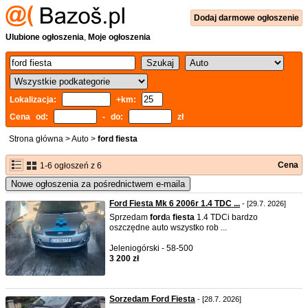
Dodaj
darmowe
ogłoszenie
Ulubione ogłoszenia
,
Moje ogłoszenia
Lokalizacja:
+km:
Cena od:
- do:
zł
Strona główna
>
Auto
>
ford fiesta
Cena
1-6 ogłoszeń z 6
Nowe ogłoszenia za pośrednictwem e-maila
Ford Fiesta Mk 6 2006r 1.4 TDC ...
- [29.7. 2026]
Sprzedam
ford
a
fiesta
1.4 TDCi bardzo
oszczędne auto wszystko rob ...
Jeleniogórski - 58-500
3 200 zł
Sorzedam Ford Fiesta
- [28.7. 2026]