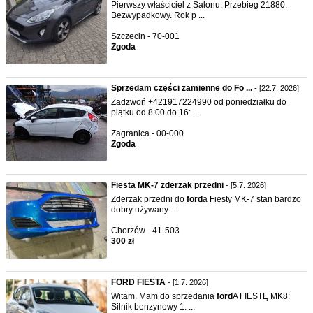
Pierwszy właściciel z Salonu. Przebieg 21880.
Bezwypadkowy. Rok p ...
Szczecin - 70-001
Zgoda
Sprzedam części zamienne do Fo ...
- [22.7. 2026]
Zadzwoń +421917224990 od poniedziałku do
piątku od 8:00 do 16: ...
Zagranica - 00-000
Zgoda
Fiesta MK-7 zderzak przedni
- [5.7. 2026]
Zderzak przedni do
ford
a Fiesty MK-7 stan bardzo
dobry używany ...
Chorzów - 41-503
300 zł
FORD FIESTA
- [1.7. 2026]
Witam. Mam do sprzedania
ford
A FIESTĘ MK8:
Silnik benzynowy 1. ...