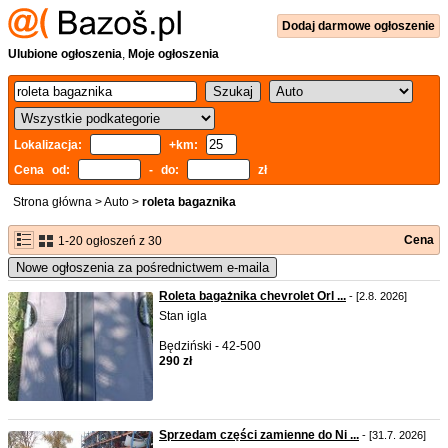
Dodaj
darmowe
ogłoszenie
Ulubione ogłoszenia
,
Moje ogłoszenia
Lokalizacja:
+km:
Cena od:
- do:
zł
Strona główna
>
Auto
>
roleta bagaznika
Cena
1-20 ogłoszeń z 30
Nowe ogłoszenia za pośrednictwem e-maila
Roleta bagażnika chevrolet Orl ...
- [2.8. 2026]
Stan igla
Będziński - 42-500
290 zł
Sprzedam części zamienne do Ni ...
- [31.7. 2026]