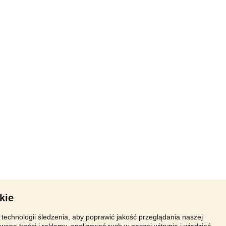
kie
technologii śledzenia, aby poprawić jakość przeglądania naszej
wane treści i reklamy, analizować ruch w naszej witrynie i wiedzieć,