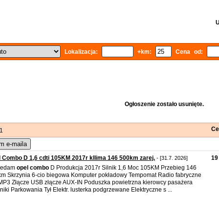
U
Lokalizacja:
+km:
Cena od:
Ogłoszenie zostało usunięte.
Ce
 1
m e-maila
 Combo D 1,6 cdti 105KM 2017r kllima 146 500km zarej.
19
- [31.7. 2026]
zedam
opel
combo
D Produkcja 2017r Silnik 1,6 Moc 105KM Przebieg 146
m Skrzynia 6-cio biegowa Komputer pokładowy Tempomat Radio fabryczne
P3 Złącze USB złącze AUX-IN Poduszka powietrzna kierowcy pasażera
niki Parkowania Tył Elektr. lusterka podgrzewane Elektryczne s ...