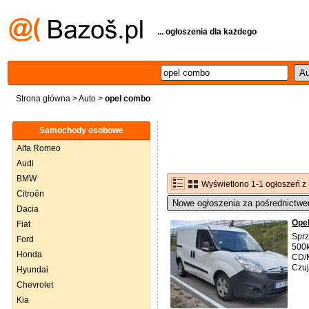
... ogłoszenia dla każdego
Strona główna
>
Auto
>
opel combo
Samochody osobowe
Alfa Romeo
Audi
BMW
Wyświetlono 1-1 ogłoszeń z
Citroën
Nowe ogłoszenia za pośrednictwe
Dacia
Opel
Fiat
Spr
Ford
500k
Honda
CD/M
Czuj
Hyundai
Chevrolet
Kia