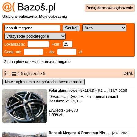
Dodaj
darmowe
ogłoszenie
Ulubione ogłoszenia
,
Moje ogłoszenia
Lokalizacja:
+km:
Cena od:
- do:
zł
Strona główna
>
Auto
>
renault megane
Cena
1-5 ogłoszeń z 5
Nowe ogłoszenia za pośrednictwem e-maila
Felgi aluminiowe =5x114,3 = R1 ...
- [13.7. 2026]
!Gwarancja! Dyski: Marka: original
renault
Rozstaw: 5x114,3 ...
Żywiecki - 34-373
1 999 zł
Renault Megane 4 Grandtour Nis ...
- [28.6. 2026]