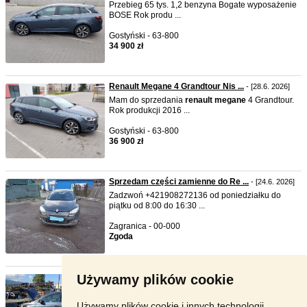
Przebieg 65 tys. 1,2 benzyna Bogate wyposażenie
BOSE Rok produ ...
Gostyński - 63-800
34 900 zł
Renault Megane 4 Grandtour Nis ...
- [28.6. 2026]
Mam do sprzedania
renault
megane
4 Grandtour.
Rok produkcji 2016 ...
Gostyński - 63-800
36 900 zł
Sprzedam części zamienne do Re ...
- [24.6. 2026]
Zadzwoń +421908272136 od poniedziałku do
piątku od 8:00 do 16:30 ...
Zagranica - 00-000
Zgoda
Używamy plików cookie
Sprzedam części zamienne do re ...
- [15.6. 2026]
Zadzwoń +421908272136 od poniedziałku do
piątku od 8:00 do 16:30 ...
Używamy plików cookie i innych technologii