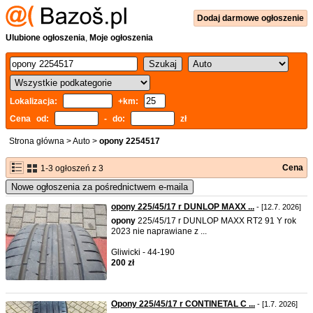
Dodaj
darmowe
ogłoszenie
Ulubione ogłoszenia
,
Moje ogłoszenia
Lokalizacja:
+km:
Cena od:
- do:
zł
Strona główna
>
Auto
>
opony 2254517
Cena
1-3 ogłoszeń z 3
Nowe ogłoszenia za pośrednictwem e-maila
opony 225/45/17 r DUNLOP MAXX ...
- [12.7. 2026]
opony
225/45/17 r DUNLOP MAXX RT2 91 Y rok
2023 nie naprawiane z ...
Gliwicki - 44-190
200 zł
Opony 225/45/17 r CONTINETAL C ...
- [1.7. 2026]