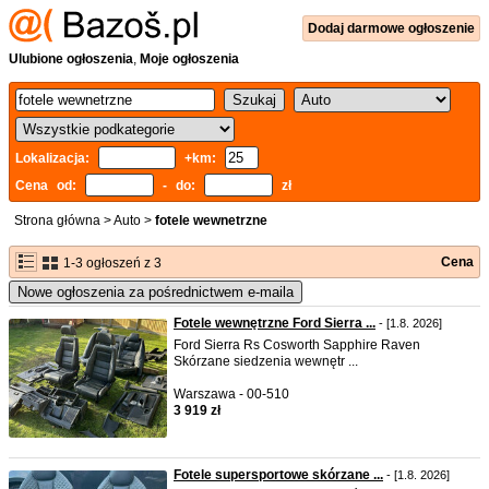
Dodaj
darmowe
ogłoszenie
Ulubione ogłoszenia
,
Moje ogłoszenia
Lokalizacja:
+km:
Cena od:
- do:
zł
Strona główna
>
Auto
>
fotele wewnetrzne
Cena
1-3 ogłoszeń z 3
Nowe ogłoszenia za pośrednictwem e-maila
Fotele wewnętrzne Ford Sierra ...
- [1.8. 2026]
Ford Sierra Rs Cosworth Sapphire Raven
Skórzane siedzenia wewnętr ...
Warszawa - 00-510
3 919 zł
Fotele supersportowe skórzane ...
- [1.8. 2026]