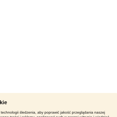
kie
technologii śledzenia, aby poprawić jakość przeglądania naszej
wane treści i reklamy, analizować ruch w naszej witrynie i wiedzieć,