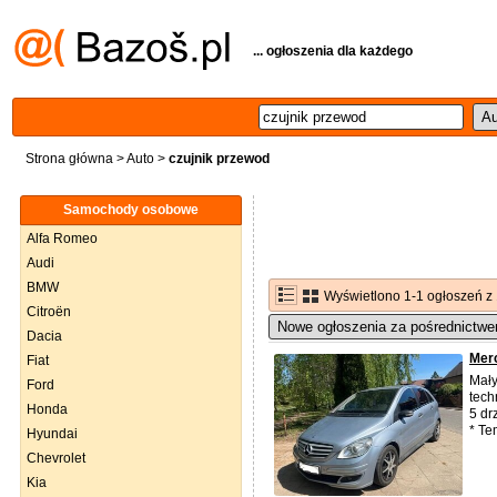
... ogłoszenia dla każdego
Strona główna
>
Auto
>
czujnik przewod
Samochody osobowe
Alfa Romeo
Audi
BMW
Wyświetlono 1-1 ogłoszeń z
Citroën
Nowe ogłoszenia za pośrednictwe
Dacia
Merc
Fiat
Mały
Ford
tech
Honda
5 dr
* T
Hyundai
Chevrolet
Kia