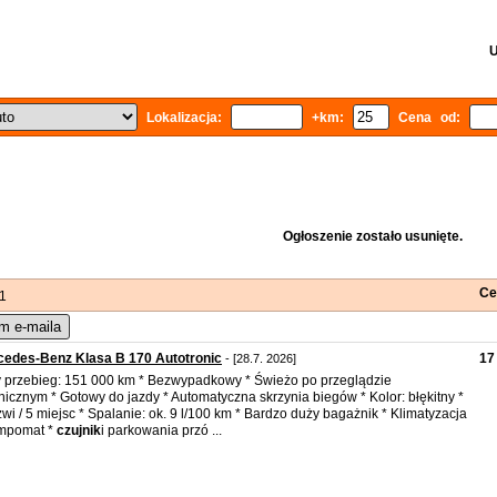
U
Lokalizacja:
+km:
Cena od:
Ogłoszenie zostało usunięte.
Ce
 1
m e-maila
edes-Benz Klasa B 170 Autotronic
17
- [28.7. 2026]
 przebieg: 151 000 km * Bezwypadkowy * Świeżo po przeglądzie
nicznym * Gotowy do jazdy * Automatyczna skrzynia biegów * Kolor: błękitny *
zwi / 5 miejsc * Spalanie: ok. 9 l/100 km * Bardzo duży bagażnik * Klimatyzacja
empomat *
czujnik
i parkowania przó ...