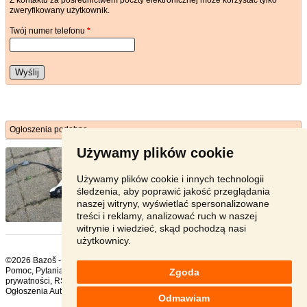
Z kontaktu za pośrednictwem poczty elektronicznej może korzystać tylko
zweryfikowany użytkownik.
Twój numer telefonu
*
Wyślij
Ogłoszenia podobne
Używamy plików cookie
Zamek drzwi przód lewy Citroen ...
- [10.6. 2026]
Witam przedmiotem aukcji jest używay zamek do
lewych dzwi przedni ...
Używamy plików cookie i innych technologii
śledzenia, aby poprawić jakość przeglądania
Kraków - 31-502
naszej witryny, wyświetlać spersonalizowane
35 zł
treści i reklamy, analizować ruch w naszej
witrynie i wiedzieć, skąd pochodzą nasi
użytkownicy.
©2026 Bazoš -
sprzedam, ogłoszenia Citroën
Pomoc
,
Pytania
,
Komentarze
,
Kontakt
,
Reklama
,
Regulamin
,
Polityka
Zgoda
prywatności
,
RSS
,
Ogłoszenia Auto ogółem:
1268
, w ciągu 24 godzin:
42
Odmawiam