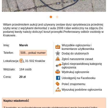
Witam przedmiotem aukcji jest używany zestaw dysz spryskiwacza przedniej
szyby wraz z wężykami demontaż z auta 2008 r.stan widoczny na zdjęciu.Do
podanej kwoty należy doliczyć koszt przesyłki.Preferowany odbiór osobisty w
Krakowie.
Imię:
Marek
Wszystkie ogłoszenia i
komentarze użytkownika
Telefon:
506... pokaż numer
Dodaj do ulubionych
Zgłoś naruszenie zasad
Lokalizacja:
31-502
Kraków
Zgłoś nieprawidłową kategorię
ogłoszenia
Widziało:
164 osób
Wydrukuj ogłoszenie
Cena:
20 zł
Udostępnij na Facebooku
Poleć znajomemu
Wyszukaj podobne ogłoszenia
Napisz wiadomość