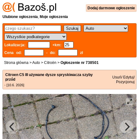
Dodaj
darmowe
ogłoszenie
Ulubione ogłoszenia
,
Moje ogłoszenia
Lokalizacja:
+km:
Cena od:
- do:
zł
Strona główna
>
Auto
>
Citroën
>
Ogłoszenie nr 738501
Citroen C5 III używane dysze spryskiwacza szyby
Usuń/ Edytuj/
przód
Pozycjonuj
- [10.6. 2026]