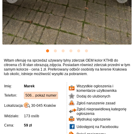
Witam oferuję na sprzedaż używany tylny zderzak OEM kolor KTHB do
citroena c5 III stan obrazują zdjęcia. Posiadam również zderzak przedni w tym
samym kolorze - cena 1 zł. Preferowany odbiór osobisty na terenie Krakowa
lub okolic, istnieje możliwość wysyłki za pobraniem.
Imię:
Marek
Wszystkie ogłoszenia i
komentarze użytkownika
Telefon:
506... pokaż numer
Dodaj do ulubionych
Zgłoś naruszenie zasad
Lokalizacja:
30-045
Kraków
Zgłoś nieprawidłową kategorię
ogłoszenia
Widziało:
173 osób
Wydrukuj ogłoszenie
Cena:
59 zł
Udostępnij na Facebooku