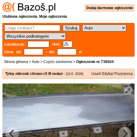
Dodaj
darmowe
ogłoszenie
Ulubione ogłoszenia
,
Moje ogłoszenia
Lokalizacja:
+km:
Cena od:
- do:
zł
Strona główna
>
Auto
>
Części zamienne
>
Ogłoszenie nr 738504
Tylny zderzak citroen c5 III sedan
Usuń/ Edytuj/ Pozycjonuj
- [10.6. 2026]