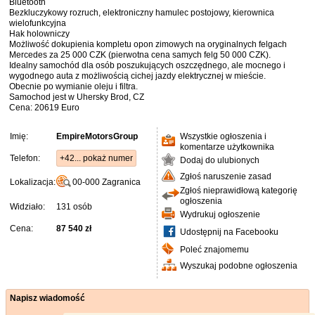
Bluetooth
Bezkluczykowy rozruch, elektroniczny hamulec postojowy, kierownica
wielofunkcyjna
Hak holowniczy
Możliwość dokupienia kompletu opon zimowych na oryginalnych felgach
Mercedes za 25 000 CZK (pierwotna cena samych felg 50 000 CZK).
Idealny samochód dla osób poszukujących oszczędnego, ale mocnego i
wygodnego auta z możliwością cichej jazdy elektrycznej w mieście.
Obecnie po wymianie oleju i filtra.
Samochod jest w Uhersky Brod, CZ
Cena: 20619 Euro
Imię:
EmpireMotorsGroup
Wszystkie ogłoszenia i
komentarze użytkownika
Telefon:
+42... pokaż numer
Dodaj do ulubionych
Zgłoś naruszenie zasad
Lokalizacja:
00-000
Zagranica
Zgłoś nieprawidłową kategorię
ogłoszenia
Widziało:
131 osób
Wydrukuj ogłoszenie
Cena:
87 540 zł
Udostępnij na Facebooku
Poleć znajomemu
Wyszukaj podobne ogłoszenia
Napisz wiadomość