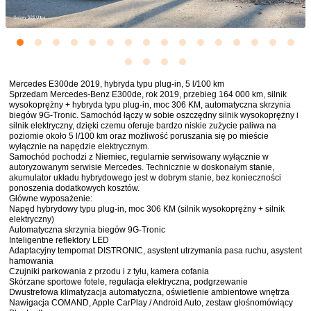
Mercedes E300de 2019, hybryda typu plug-in, 5 l/100 km
Sprzedam Mercedes-Benz E300de, rok 2019, przebieg 164 000 km, silnik
wysokoprężny + hybryda typu plug-in, moc 306 KM, automatyczna skrzynia
biegów 9G-Tronic. Samochód łączy w sobie oszczędny silnik wysokoprężny i
silnik elektryczny, dzięki czemu oferuje bardzo niskie zużycie paliwa na
poziomie około 5 l/100 km oraz możliwość poruszania się po mieście
wyłącznie na napędzie elektrycznym.
Samochód pochodzi z Niemiec, regularnie serwisowany wyłącznie w
autoryzowanym serwisie Mercedes. Technicznie w doskonałym stanie,
akumulator układu hybrydowego jest w dobrym stanie, bez konieczności
ponoszenia dodatkowych kosztów.
Główne wyposażenie:
Napęd hybrydowy typu plug-in, moc 306 KM (silnik wysokoprężny + silnik
elektryczny)
Automatyczna skrzynia biegów 9G-Tronic
Inteligentne reflektory LED
Adaptacyjny tempomat DISTRONIC, asystent utrzymania pasa ruchu, asystent
hamowania
Czujniki parkowania z przodu i z tyłu, kamera cofania
Skórzane sportowe fotele, regulacja elektryczna, podgrzewanie
Dwustrefowa klimatyzacja automatyczna, oświetlenie ambientowe wnętrza
Nawigacja COMAND, Apple CarPlay / Android Auto, zestaw głośnomówiący