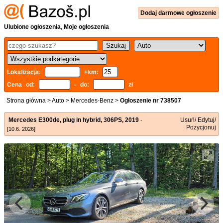
Dodaj
darmowe
ogłoszenie
Ulubione ogłoszenia
,
Moje ogłoszenia
Lokalizacja:
+km:
Cena od:
- do:
zł
Strona główna
>
Auto
>
Mercedes-Benz
>
Ogłoszenie nr 738507
Mercedes E300de, plug in hybrid, 306PS, 2019
Usuń/ Edytuj/
-
Pozycjonuj
[10.6. 2026]