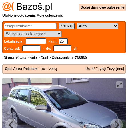
Dodaj
darmowe
ogłoszenie
Ulubione ogłoszenia
,
Moje ogłoszenia
Lokalizacja:
+km:
Cena od:
- do:
zł
Strona główna
>
Auto
>
Opel
>
Ogłoszenie nr 738530
Opel Astra-Polecam
Usuń/ Edytuj/ Pozycjonuj
- [10.6. 2026]