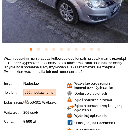
Witam posiadam na sprzedaż kultowego opelka pali na dotyk ważny przegląd
i OC dobre wyposażenie technicznie ok blacharsko stan dość bardzo dobry
jedynie nosi normalne ślady użytkowania jakaś kosmetyka się znajdzie.
Pytania kierować na maila lub pod numerem telefonu.
Imię:
Radoslaw
Wszystkie ogłoszenia i
komentarze użytkownika
Telefon:
791... pokaż numer
Dodaj do ulubionych
Zgłoś naruszenie zasad
Lokalizacja:
58-301
Wałbrzych
Zgłoś nieprawidłową kategorię
ogłoszenia
Widziało:
206 osób
Wydrukuj ogłoszenie
Cena:
5 500 zł
Udostępnij na Facebooku