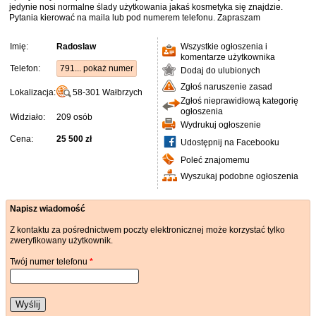
jedynie nosi normalne ślady użytkowania jakaś kosmetyka się znajdzie.
Pytania kierować na maila lub pod numerem telefonu. Zapraszam
Imię:
Radoslaw
Wszystkie ogłoszenia i
komentarze użytkownika
Telefon:
791... pokaż numer
Dodaj do ulubionych
Zgłoś naruszenie zasad
Lokalizacja:
58-301
Wałbrzych
Zgłoś nieprawidłową kategorię
ogłoszenia
Widziało:
209 osób
Wydrukuj ogłoszenie
Cena:
25 500 zł
Udostępnij na Facebooku
Poleć znajomemu
Wyszukaj podobne ogłoszenia
Napisz wiadomość
Z kontaktu za pośrednictwem poczty elektronicznej może korzystać tylko
zweryfikowany użytkownik.
Twój numer telefonu
*
Wyślij