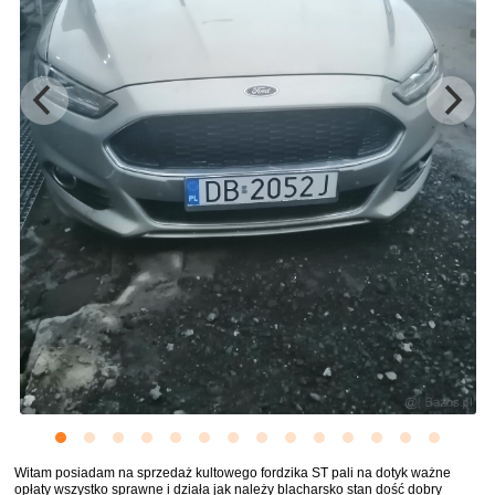
Witam posiadam na sprzedaż kultowego fordzika ST pali na dotyk ważne
opłaty wszystko sprawne i działa jak należy blacharsko stan dość dobry