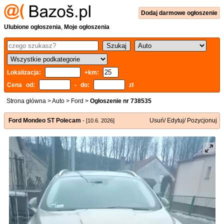
Dodaj
darmowe
ogłoszenie
Ulubione ogłoszenia
,
Moje ogłoszenia
Lokalizacja:
+km:
Cena od:
- do:
zł
Strona główna
>
Auto
>
Ford
>
Ogłoszenie nr 738535
Ford Mondeo ST Polecam
Usuń/ Edytuj/ Pozycjonuj
- [10.6. 2026]