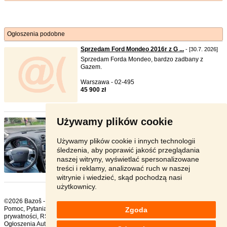
Ogłoszenia podobne
Sprzedam Ford Mondeo 2016r z G ...
- [30.7. 2026]
Sprzedam Forda Mondeo, bardzo zadbany z
Gazem.
Warszawa - 02-495
45 900 zł
Używamy plików cookie
Mondeo mk4
- [9.7. 2026]
Sprzedam forda Mondeo mk4, benzyna 2.3
automat Durashift.bez obaw ...
Używamy plików cookie i innych technologii
śledzenia, aby poprawić jakość przeglądania
Dzierżoniowski - 58-200
naszej witryny, wyświetlać spersonalizowane
20 000 zł
treści i reklamy, analizować ruch w naszej
witrynie i wiedzieć, skąd pochodzą nasi
użytkownicy.
©2026 Bazoš -
sprzedam, ogłoszenia Ford
Pomoc
,
Pytania
,
Komentarze
,
Kontakt
,
Reklama
,
Regulamin
,
Polityka
Zgoda
prywatności
,
RSS
,
Ogłoszenia Auto ogółem:
1257
, w ciągu 24 godzin:
51