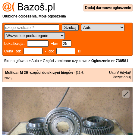
Dodaj
darmowe
ogłoszenie
Ulubione ogłoszenia
,
Moje ogłoszenia
Lokalizacja:
+km:
Cena od:
- do:
zł
Strona główna
>
Auto
>
Części zamienne użytkowe
>
Ogłoszenie nr 738581
Multicar M 26 -części do skrzyni biegów
Usuń/ Edytuj/
- [11.6.
Pozycjonuj
2026]