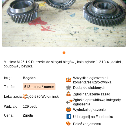
Multicar M 26 1,9 D -części do skrzyni biegów ,-koła zębate 1-2 i 3-4 , dekiel ,
obudowa , łożyska
Imię:
Bogdan
Wszystkie ogłoszenia i
komentarze użytkownika
Telefon:
513... pokaż numer
Dodaj do ulubionych
Zgłoś naruszenie zasad
Lokalizacja:
05-270
Wołomiński
Zgłoś nieprawidłową kategorię
ogłoszenia
Widziało:
129 osób
Wydrukuj ogłoszenie
Cena:
Zgoda
Udostępnij na Facebooku
Poleć znajomemu