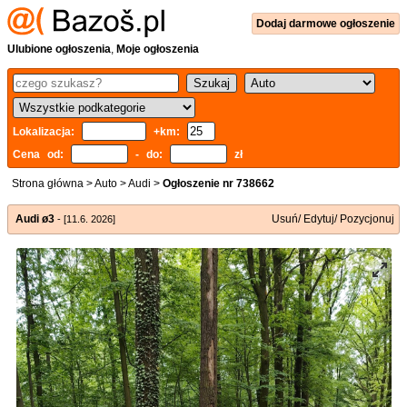
Dodaj
darmowe
ogłoszenie
Ulubione ogłoszenia
,
Moje ogłoszenia
Lokalizacja:
+km:
Cena od:
- do:
zł
Strona główna
>
Auto
>
Audi
>
Ogłoszenie nr 738662
Audi ø3
Usuń/ Edytuj/ Pozycjonuj
- [11.6. 2026]