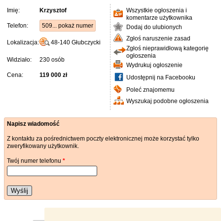
Imię:
Krzysztof
Wszystkie ogłoszenia i
komentarze użytkownika
Telefon:
509... pokaż numer
Dodaj do ulubionych
Zgłoś naruszenie zasad
Lokalizacja:
48-140
Głubczycki
Zgłoś nieprawidłową kategorię
ogłoszenia
Widziało:
230 osób
Wydrukuj ogłoszenie
Cena:
119 000 zł
Udostępnij na Facebooku
Poleć znajomemu
Wyszukaj podobne ogłoszenia
Napisz wiadomość
Z kontaktu za pośrednictwem poczty elektronicznej może korzystać tylko
zweryfikowany użytkownik.
Twój numer telefonu
*
Wyślij