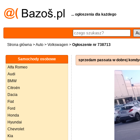
... ogłoszenia dla każdego
Strona główna
>
Auto
>
Volkswagen
>
Ogłoszenie nr 738713
Samochody osobowe
sprzedam passata w dobrej kondyc
Alfa Romeo
Audi
BMW
Citroën
Dacia
Fiat
Ford
Honda
Hyundai
Chevrolet
Kia