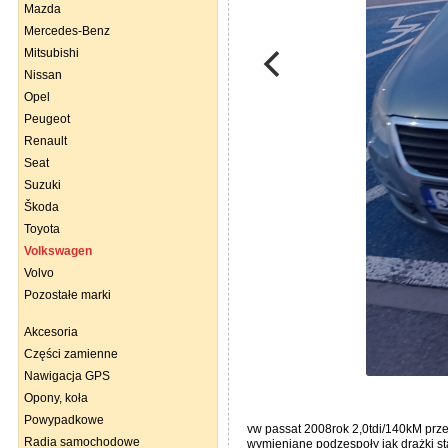
Mazda
Mercedes-Benz
Mitsubishi
Nissan
Opel
Peugeot
Renault
Seat
Suzuki
Škoda
Toyota
Volkswagen
Volvo
Pozostałe marki
Akcesoria
Części zamienne
Nawigacja GPS
Opony, koła
Powypadkowe
vw passat 2008rok 2,0tdi/140kM prze
Radia samochodowe
wymieniane podzespoły jak drążki s