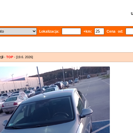
U
Lokalizacja:
+km:
Cena od:
ji
-
TOP
- [19.6. 2026]