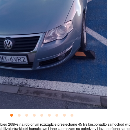
bieg 268tys.na robionym rozrządzie przejechane 45 tys.km,ponadto samochód w pe
tabilizatorów,klocki hamulcowe i inne,zapraszam na oględziny i jazdę próbną,sa