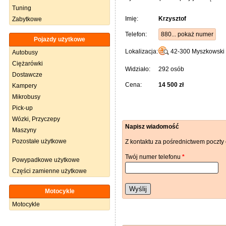
Tuning
Imię:
Krzysztof
Zabytkowe
Telefon:
880... pokaż numer
Pojazdy użytkowe
Lokalizacja:
42-300
Myszkowski
Autobusy
Ciężarówki
Widziało:
292 osób
Dostawcze
Cena:
14 500 zł
Kampery
Mikrobusy
Pick-up
Wózki, Przyczepy
Napisz wiadomość
Maszyny
Pozostałe użytkowe
Z kontaktu za pośrednictwem poczty 
Twój numer telefonu
*
Powypadkowe użytkowe
Części zamienne użytkowe
Wyślij
Motocykle
Motocykle