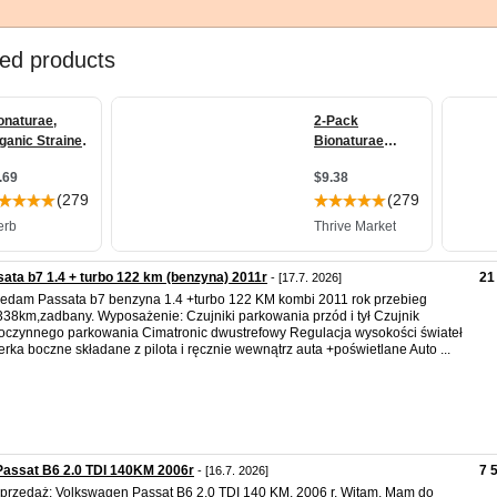
ata b7 1.4 + turbo 122 km (benzyna) 2011r
21
- [17.7. 2026]
edam Passata b7 benzyna 1.4 +turbo 122 KM kombi 2011 rok przebieg
38km,zadbany. Wyposażenie: Czujniki parkowania przód i tył Czujnik
czynnego parkowania Cimatronic dwustrefowy Regulacja wysokości świateł
erka boczne składane z pilota i ręcznie wewnątrz auta +poświetlane Auto ...
assat B6 2.0 TDI 140KM 2006r
7 
- [16.7. 2026]
przedaż: Volkswagen Passat B6 2.0 TDI 140 KM, 2006 r. Witam, Mam do