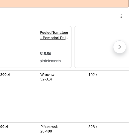
 200 zł
Wrocław
192 x
52-314
500 zł
Pińczowski
328 x
28-400