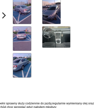
łni sprawny służy codziennie do jazdy,regularnie wymieniany olej oraz
mochód chcę sprzedać gdyż nabyłem młodszy