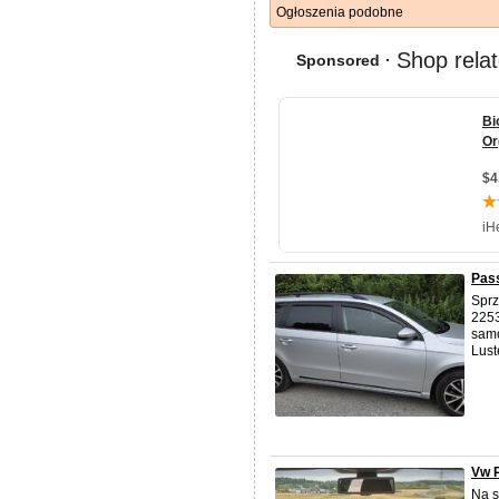
Ogłoszenia podobne
Pass
Sprz
2253
samo
Lust
Vw P
Na s