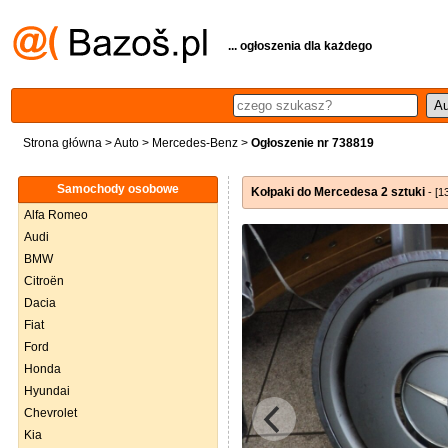
... ogłoszenia dla każdego
Strona główna
>
Auto
>
Mercedes-Benz
>
Ogłoszenie nr 738819
Samochody osobowe
Kołpaki do Mercedesa 2 sztuki
- [1
Alfa Romeo
Audi
BMW
Citroën
Dacia
Fiat
Ford
Honda
Hyundai
Chevrolet
Kia