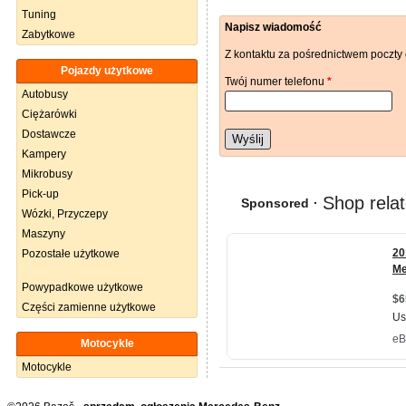
Tuning
Napisz wiadomość
Zabytkowe
Z kontaktu za pośrednictwem poczty 
Pojazdy użytkowe
Twój numer telefonu
*
Autobusy
Ciężarówki
Dostawcze
Wyślij
Kampery
Mikrobusy
Pick-up
Wózki, Przyczepy
Maszyny
Pozostałe użytkowe
Powypadkowe użytkowe
Części zamienne użytkowe
Motocykle
Motocykle