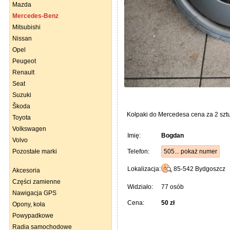
Mazda
Mercedes-Benz
Mitsubishi
Nissan
Opel
Peugeot
Renault
Seat
Suzuki
Škoda
Kołpaki do Mercedesa cena za 2 szt
Toyota
Volkswagen
Imię:
Bogdan
Volvo
Telefon:
505... pokaż numer
Pozostałe marki
Lokalizacja:
85-542
Bydgoszcz
Akcesoria
Części zamienne
Widziało:
77 osób
Nawigacja GPS
Cena:
50 zł
Opony, koła
Powypadkowe
Radia samochodowe