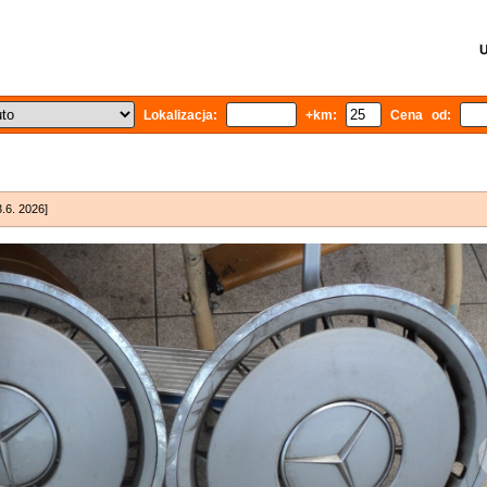
U
Lokalizacja:
+km:
Cena od:
3.6. 2026]