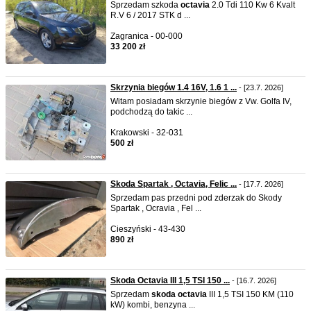
Sprzedam szkoda
octavia
2.0 Tdi 110 Kw 6 Kvalt
R.V 6 / 2017 STK d ...
Zagranica - 00-000
33 200 zł
Skrzynia biegów 1.4 16V, 1.6 1 ...
- [23.7. 2026]
Witam posiadam skrzynie biegów z Vw. Golfa IV,
podchodzą do takic ...
Krakowski - 32-031
500 zł
Skoda Spartak , Octavia, Felic ...
- [17.7. 2026]
Sprzedam pas przedni pod zderzak do Skody
Spartak , Ocravia , Fel ...
Cieszyński - 43-430
890 zł
Skoda Octavia III 1,5 TSI 150 ...
- [16.7. 2026]
Sprzedam
skoda
octavia
III 1,5 TSI 150 KM (110
kW) kombi, benzyna ...