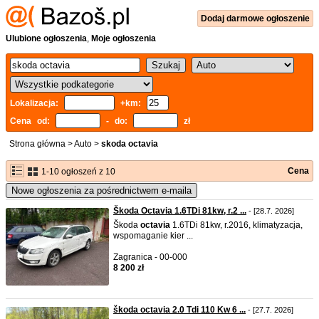
Dodaj
darmowe
ogłoszenie
Ulubione ogłoszenia
,
Moje ogłoszenia
Lokalizacja:
+km:
Cena od:
- do:
zł
Strona główna
>
Auto
>
skoda octavia
Cena
1-10 ogłoszeń z 10
Nowe ogłoszenia za pośrednictwem e-maila
Škoda Octavia 1.6TDi 81kw, r.2 ...
- [28.7. 2026]
Škoda
octavia
1.6TDi 81kw, r.2016, klimatyzacja,
wspomaganie kier ...
Zagranica - 00-000
8 200 zł
škoda octavia 2.0 Tdi 110 Kw 6 ...
- [27.7. 2026]