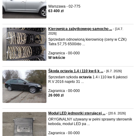
Warszawa - 02-775
63 400 zł
Kierownica zabytkowego samocho ...
- [14.7.
2026]
Sprzedam odnowioną kierownicę (ceny w CZK)
Tatra 57,75 6500/do ...
Zagranica - 00-000
W tekście
Škoda octavia 1.4 i 110 kw 6 k ...
- [6.7. 2026]
Sprzedam szkoda
octavia
1.4 i 110 kw 6 jakosci
R.V 2016 najeto 31 ...
Zagranica - 00-000
26 000 zł
Moduł LED jednostki sterującej ...
- [20.6. 2026]
ORYGINALNY używany w pełni sprawny sterownik
keboda, moduł LED pa ...
Zagranica - 00-000