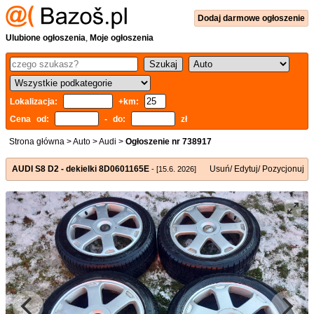
Dodaj
darmowe
ogłoszenie
Ulubione ogłoszenia
,
Moje ogłoszenia
Lokalizacja:
+km:
Cena od:
- do:
zł
Strona główna
>
Auto
>
Audi
>
Ogłoszenie nr 738917
AUDI S8 D2 - dekielki 8D0601165E
Usuń/ Edytuj/ Pozycjonuj
- [15.6. 2026]