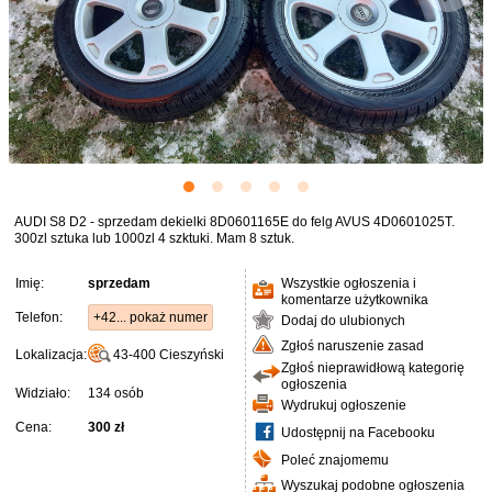
AUDI S8 D2 - sprzedam dekielki 8D0601165E do felg AVUS 4D0601025T.
300zl sztuka lub 1000zl 4 szktuki. Mam 8 sztuk.
Imię:
sprzedam
Wszystkie ogłoszenia i
komentarze użytkownika
Telefon:
+42... pokaż numer
Dodaj do ulubionych
Zgłoś naruszenie zasad
Lokalizacja:
43-400
Cieszyński
Zgłoś nieprawidłową kategorię
ogłoszenia
Widziało:
134 osób
Wydrukuj ogłoszenie
Cena:
300 zł
Udostępnij na Facebooku
Poleć znajomemu
Wyszukaj podobne ogłoszenia