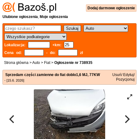
Dodaj
darmowe
ogłoszenie
Ulubione ogłoszenia
,
Moje ogłoszenia
Lokalizacja:
+km:
Cena od:
- do:
zł
Strona główna
>
Auto
>
Fiat
>
Ogłoszenie nr 738935
Sprzedam części zamienne do fiat doblo1,6 MJ, 77KW
Usuń/ Edytuj/
Pozycjonuj
- [15.6. 2026]