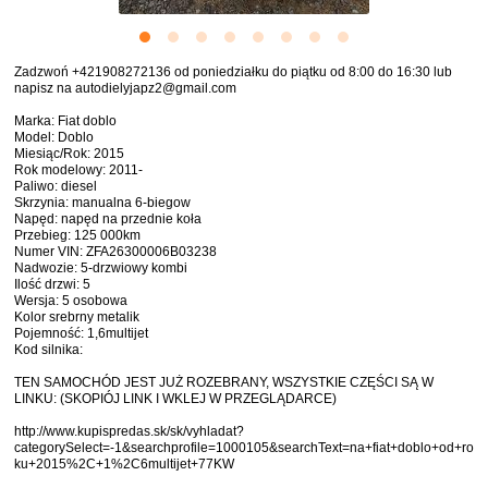
Zadzwoń +421908272136 od poniedziałku do piątku od 8:00 do 16:30 lub
napisz na autodielyjapz2@gmail.com
Marka: Fiat doblo
Model: Doblo
Miesiąc/Rok: 2015
Rok modelowy: 2011-
Paliwo: diesel
Skrzynia: manualna 6-biegow
Napęd: napęd na przednie koła
Przebieg: 125 000km
Numer VIN: ZFA26300006B03238
Nadwozie: 5-drzwiowy kombi
Ilość drzwi: 5
Wersja: 5 osobowa
Kolor srebrny metalik
Pojemność: 1,6multijet
Kod silnika:
TEN SAMOCHÓD JEST JUŻ ROZEBRANY, WSZYSTKIE CZĘŚCI SĄ W
LINKU: (SKOPIÓJ LINK I WKLEJ W PRZEGLĄDARCE)
http://www.kupispredas.sk/sk/vyhladat?
categorySelect=-1&searchprofile=1000105&searchText=na+fiat+doblo+od+ro
ku+2015%2C+1%2C6multijet+77KW