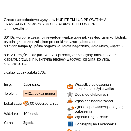
Części samochodowe wysyłamy KURIEREM LUB PRYWATNYM
TRANSPORTEM WSZYSTKO USTALAMY TELEFONICZNIE
cena wysyłki to:
30/40zł - drobne części o niewielkiej wadze takie jak - szyba, lusterko, błotnik,
przedni grill, rozrusznik, kompresor klimatyzacji, alternator,
reflektor, lampa tył, półka bagażnika, roleta bagażnika, kierownica, włącznik,
80/120 - części takie jak - zderzak przedni, zderzak tylny, maska ​​przednia,
klapa ​​tył, drzwi, silnik, skrzynia biegów (wagowo), oś tylna, kołyska.
koła, zwrotnica,
cieżkie rzeczy paleta 170zł
Imię:
Japz s.r.o.
Wszystkie ogłoszenia i
komentarze użytkownika
Telefon:
+42... pokaż numer
Dodaj do ulubionych
Zgłoś naruszenie zasad
Lokalizacja:
00-000
Zagranica
Zgłoś nieprawidłową kategorię
ogłoszenia
Widziało:
104 osób
Wydrukuj ogłoszenie
Cena:
Zgoda
Udostępnij na Facebooku